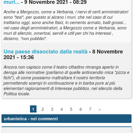
muri...
- 9 Novembre 2021 - 08:29
Anche a Mergozzo, come a Verbania, i nervi di certi amministratori
sono "tesi", per questo si alzano i muri, che nel caso di cui
trattiamo oggi, sono anche fisici, in cemento armato, balli grossi...
nel caso degli amministratori, a Mergozzo come a Verbania, sono
muri di silenzio, omertosi, servili e utili per chi ha interessi ,
diciamo, "non pubblici".
Una paese dissociato dalla realtà
- 8 Novembre
2021 - 15:36
Ancora non capisco come il teatro cittadino rimanga aperto in
deroga alle normative (parliamo di quelle antincendio mica "pizza e
fichi"), di come possiamo maltrattare il nostro territorio
permettendo scempi in continuazione e in barba pure ai più
elementari ragionamenti di interesse pubblico, nel silenzio della
Politica locale.
1
2
3
4
5
6
7
»
urbanistica
- nei commenti