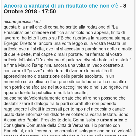
Ancora a vantarsi di un risultato che non c'è
- 8
Ottobre 2018 - 17:50
alcune precisazioni
questa è la mail che di corsa ho scritto alla redazione di "La
Prealpina" per chiedere rettifica all'articolo non appena, finito di
lavorare, ho letto il posto su FB che riportava la rassegna stampa:
Egregio Direttore, ancora una volta leggo sulla vostra testata un
articolo ove mi si cita, ove mi si accostano parole non dette e molte
di quelle dette, mal capite o mal riportate. mi riferisto al vostro
articolo intitolato "L'ex cinema di pallanza diventa hotel a tre stelle"
a firma Mauro Rampinini. ancora una volta mi vedo costretto a
censurare il "pezzo" e chiedere di rivedere le modalità di
apprendimento o trascrizione delle parole ascoltate. In un
momento così delicato di un procedimento burocratico che altro
non potrà che sfociare nel suo accoglimento o nel suo rigetto, mi
appare deleterio pubblicare notizie inesatte,
palesemente/volontariamente errate che altro non possono che
destabilizzare il dialogo tra le parti soprattutto non potendo
raggiungere i diretti interessati per tempo nel medesimo canale
usato dalle informazioni distorte veicolate: la vostra testata. Sono
Alessandro Papini, Presidente della Commissione
urbanistica
e
Consigliere Comunale della Città di Verbania. Ho parlato con
Rampinini, da lui cercato, ho cercato di spiegare che non è volontà
cassare il progetto, che come ribadito più volte nelle commissioni