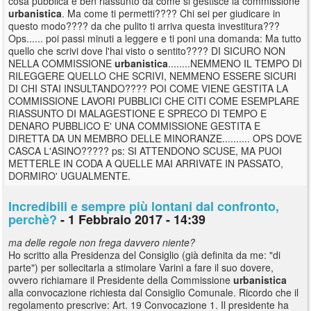
cosa pubblica e ben riassunto da come si gestisce la commissione
urbanistica
. Ma come ti permetti???? Chi sei per giudicare in
questo modo???? da che pulito ti arriva questa investitura???
Ops...... poi passi minuti a leggere e ti poni una domanda: Ma tutto
quello che scrivi dove l'hai visto o sentito???? DI SICURO NON
NELLA COMMISSIONE
urbanistica
........NEMMENO IL TEMPO DI
RILEGGERE QUELLO CHE SCRIVI, NEMMENO ESSERE SICURI
DI CHI STAI INSULTANDO???? POI COME VIENE GESTITA LA
COMMISSIONE LAVORI PUBBLICI CHE CITI COME ESEMPLARE
RIASSUNTO DI MALAGESTIONE E SPRECO DI TEMPO E
DENARO PUBBLICO E' UNA COMMISSIONE GESTITA E
DIRETTA DA UN MEMBRO DELLE MINORANZE.......... OPS DOVE
CASCA L'ASINO????? ps: SI ATTENDONO SCUSE, MA PUOI
METTERLE IN CODA A QUELLE MAI ARRIVATE IN PASSATO,
DORMIRO' UGUALMENTE.
Incredibili e sempre più lontani dal confronto,
perchè?
- 1 Febbraio 2017 - 14:39
ma delle regole non frega davvero niente?
Ho scritto alla Presidenza del Consiglio (già definita da me: "di
parte") per sollecitarla a stimolare Varini a fare il suo dovere,
ovvero richiamare il Presidente della Commissione
urbanistica
alla convocazione richiesta dal Consiglio Comunale. Ricordo che il
regolamento prescrive: Art. 19 Convocazione 1. Il presidente ha