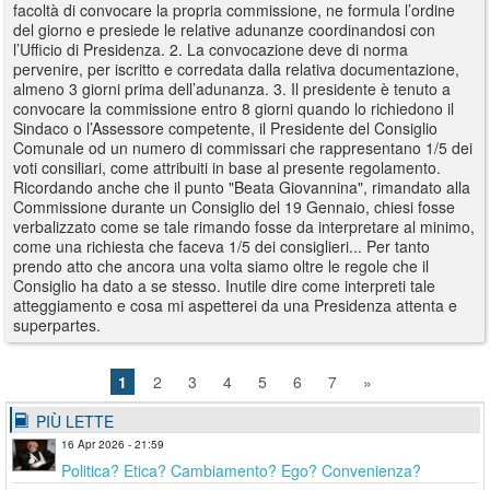
facoltà di convocare la propria commissione, ne formula l’ordine
del giorno e presiede le relative adunanze coordinandosi con
l’Ufficio di Presidenza. 2. La convocazione deve di norma
pervenire, per iscritto e corredata dalla relativa documentazione,
almeno 3 giorni prima dell’adunanza. 3. Il presidente è tenuto a
convocare la commissione entro 8 giorni quando lo richiedono il
Sindaco o l’Assessore competente, il Presidente del Consiglio
Comunale od un numero di commissari che rappresentano 1/5 dei
voti consiliari, come attribuiti in base al presente regolamento.
Ricordando anche che il punto "Beata Giovannina", rimandato alla
Commissione durante un Consiglio del 19 Gennaio, chiesi fosse
verbalizzato come se tale rimando fosse da interpretare al minimo,
come una richiesta che faceva 1/5 dei consiglieri... Per tanto
prendo atto che ancora una volta siamo oltre le regole che il
Consiglio ha dato a se stesso. Inutile dire come interpreti tale
atteggiamento e cosa mi aspetterei da una Presidenza attenta e
superpartes.
1
2
3
4
5
6
7
»
PIÙ LETTE
16 Apr 2026 - 21:59
Politica? Etica? Cambiamento? Ego? Convenienza?