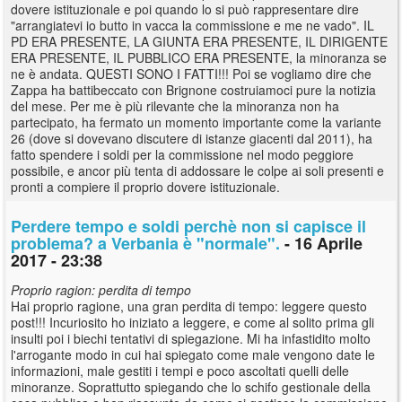
dovere istituzionale e poi quando lo si può rappresentare dire
"arrangiatevi io butto in vacca la commissione e me ne vado". IL
PD ERA PRESENTE, LA GIUNTA ERA PRESENTE, IL DIRIGENTE
ERA PRESENTE, IL PUBBLICO ERA PRESENTE, la minoranza se
ne è andata. QUESTI SONO I FATTI!!! Poi se vogliamo dire che
Zappa ha battibeccato con Brignone costruiamoci pure la notizia
del mese. Per me è più rilevante che la minoranza non ha
partecipato, ha fermato un momento importante come la variante
26 (dove si dovevano discutere di istanze giacenti dal 2011), ha
fatto spendere i soldi per la commissione nel modo peggiore
possibile, e ancor più tenta di addossare le colpe ai soli presenti e
pronti a compiere il proprio dovere istituzionale.
Perdere tempo e soldi perchè non si capisce il
problema? a Verbania è "normale".
- 16 Aprile
2017 - 23:38
Proprio ragion: perdita di tempo
Hai proprio ragione, una gran perdita di tempo: leggere questo
post!!! Incuriosito ho iniziato a leggere, e come al solito prima gli
insulti poi i biechi tentativi di spiegazione. Mi ha infastidito molto
l'arrogante modo in cui hai spiegato come male vengono date le
informazioni, male gestiti i tempi e poco ascoltati quelli delle
minoranze. Soprattutto spiegando che lo schifo gestionale della