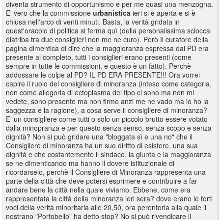
diventa strumento di opportunismo e per me quasi una menzogna.
E' vero che la commissione
urbanistica
ieri si è aperta e si è
chiusa nell'arco di venti minuti. Basta, la verità gridata in
quest'oracolo di politica si ferma quì (della personalissima sciocca
diatriba tra due consiglieri non me ne curo). Però Il curatore della
pagina dimentica di dire che la maggioranza espressa dal PD era
presente al completo, tutti i consiglieri erano presenti (come
sempre in tutte le commissioni, e questo è un fatto). Perchè
addossare le colpe al PD? IL PD ERA PRESENTE!!! Ora vorrei
capire il ruolo del consigliere di minoranza (inteso come categoria,
non come allegoria di ectoplasma del tipo ci sono ma non mi
vedete, sono presente ma non firmo anzi me ne vado ma io ho la
saggezza e la ragione), a cosa serve il consigliere di minoranza?
E' un consigliere come tutti o solo un piccolo brutto essere votato
dalla minopranza e per questo senza senso, senza scopo e senza
dignità? Non si può gridare una "bloggata sì e una no" che il
Consigliere di minoranza ha un suo diritto di esistere, una sua
dignità e che costantemente il sindaco, la giunta e la maggioranza
se ne dimenticando ma hanno il dovere istituzionale di
ricordarselo, perchè il Consigliere di Minoranza rappresenta una
parte della città che deve potersi esprimere e contribuire a far
andare bene la città nella quale viviamo. Ebbene, come era
rappresentata la città della minoranza ieri sera? dove erano le forti
voci della verità minoritaria alle 20,50, ora perentoria alla quale il
nostrano "Portobello" ha detto stop? No si può rivendicare il