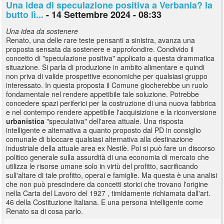
Una idea di speculazione positiva a Verbania? la
butto lì...
- 14 Settembre 2024 - 08:33
Una idea da sostenere
Renato, una delle rare teste pensanti a sinistra, avanza una
proposta sensata da sostenere e approfondire. Condivido il
concetto di "speculazione positiva" applicato a questa drammatica
situazione. Si parla di produzione in ambito alimentare e quindi
non priva di valide prospettive economiche per qualsiasi gruppo
interessato. In questa proposta il Comune giocherebbe un ruolo
fondamentale nel rendere appetibile tale soluzione. Potrebbe
concedere spazi periferici per la costruzione di una nuova fabbrica
e nel contempo rendere appetibile l'acquisizione e la riconversione
urbanistica
"speculativa" dell'area attuale. Una risposta
intelligente e alternativa a quanto proposto dal PD in consiglio
comunale di bloccare qualsiasi alternativa alla destinazione
industriale della attuale area ex Nestlè. Poi si può fare un discorso
politico generale sulla assurdità di una economia di mercato che
utilizza le risorse umane solo in virtù del profitto, sacrificando
sull'altare di tale profitto, operai e famiglie. Ma questa è una analisi
che non può prescindere da concetti storici che trovano l'origine
nella Carta del Lavoro del 1927 , timidamente richiamata dall'art.
46 della Costituzione Italiana. E una persona intelligente come
Renato sa di cosa parlo.