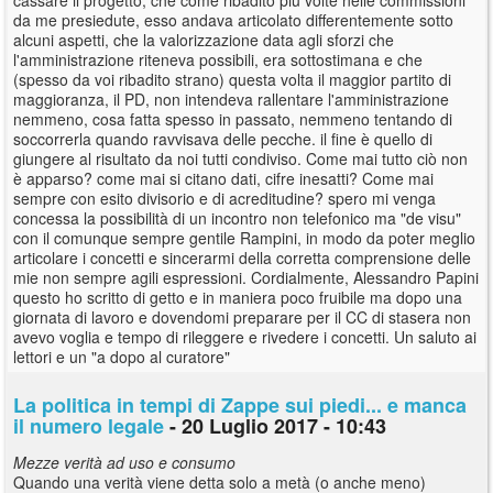
da me presiedute, esso andava articolato differentemente sotto
alcuni aspetti, che la valorizzazione data agli sforzi che
l'amministrazione riteneva possibili, era sottostimana e che
(spesso da voi ribadito strano) questa volta il maggior partito di
maggioranza, il PD, non intendeva rallentare l'amministrazione
nemmeno, cosa fatta spesso in passato, nemmeno tentando di
soccorrerla quando ravvisava delle pecche. il fine è quello di
giungere al risultato da noi tutti condiviso. Come mai tutto ciò non
è apparso? come mai si citano dati, cifre inesatti? Come mai
sempre con esito divisorio e di acreditudine? spero mi venga
concessa la possibilità di un incontro non telefonico ma "de visu"
con il comunque sempre gentile Rampini, in modo da poter meglio
articolare i concetti e sincerarmi della corretta comprensione delle
mie non sempre agili espressioni. Cordialmente, Alessandro Papini
questo ho scritto di getto e in maniera poco fruibile ma dopo una
giornata di lavoro e dovendomi preparare per il CC di stasera non
avevo voglia e tempo di rileggere e rivedere i concetti. Un saluto ai
lettori e un "a dopo al curatore"
La politica in tempi di Zappe sui piedi... e manca
il numero legale
- 20 Luglio 2017 - 10:43
Mezze verità ad uso e consumo
Quando una verità viene detta solo a metà (o anche meno)