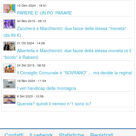
10 Gen 2024 - 18:41
PARERE E’ UN PO’ PARARE
30 Nov 2015 - 09:13
Zacchera e Marchionini: due facce della stessa "moneta"
(da 80 €)
21 Ott 2024 - 14:26
Albertella e Marchionini: due facce della stessa moneta (e il
"bordo" è Rabaini)
24 Set 2015 - 08:52
il Consiglio Comunale è "SOVRANO" ... ma decide la regina!
19 Nov 2024 - 11:54
I veri handicap della montagna
8 Set 2023 - 13:56
Querela? quindi il nemico n°1 sono io?
Contatti
Il network
Statistiche
Registrati