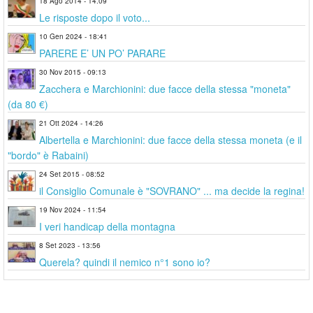
18 Ago 2014 - 14:09
Le risposte dopo il voto...
10 Gen 2024 - 18:41
PARERE E’ UN PO’ PARARE
30 Nov 2015 - 09:13
Zacchera e Marchionini: due facce della stessa "moneta"
(da 80 €)
21 Ott 2024 - 14:26
Albertella e Marchionini: due facce della stessa moneta (e il
"bordo" è Rabaini)
24 Set 2015 - 08:52
il Consiglio Comunale è "SOVRANO" ... ma decide la regina!
19 Nov 2024 - 11:54
I veri handicap della montagna
8 Set 2023 - 13:56
Querela? quindi il nemico n°1 sono io?