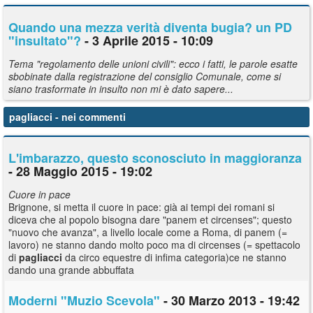
Quando una mezza verità diventa bugia? un PD
"insultato"?
- 3 Aprile 2015 - 10:09
Tema "regolamento delle unioni civili": ecco i fatti, le parole esatte
sbobinate dalla registrazione del consiglio Comunale, come si
siano trasformate in insulto non mi è dato sapere...
pagliacci
- nei commenti
L'imbarazzo, questo sconosciuto in maggioranza
- 28 Maggio 2015 - 19:02
Cuore in pace
Brignone, si metta il cuore in pace: già ai tempi dei romani si
diceva che al popolo bisogna dare "panem et circenses"; questo
"nuovo che avanza", a livello locale come a Roma, di panem (=
lavoro) ne stanno dando molto poco ma di circenses (= spettacolo
di
pagliacci
da circo equestre di infima categoria)ce ne stanno
dando una grande abbuffata
Moderni "Muzio Scevola"
- 30 Marzo 2013 - 19:42