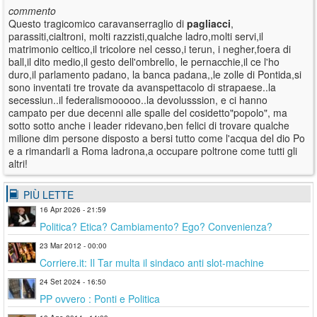
commento
Questo tragicomico caravanserraglio di
pagliacci
,
parassiti,cialtroni, molti razzisti,qualche ladro,molti servi,il
matrimonio celtico,il tricolore nel cesso,i terun, i negher,foera di
ball,il dito medio,il gesto dell'ombrello, le pernacchie,il ce l'ho
duro,il parlamento padano, la banca padana,,le zolle di Pontida,si
sono inventati tre trovate da avanspettacolo di strapaese..la
secessiun..il federalismooooo..la devolusssion, e ci hanno
campato per due decenni alle spalle del cosidetto"popolo", ma
sotto sotto anche i leader ridevano,ben felici di trovare qualche
milione dim persone disposto a bersi tutto come l'acqua del dio Po
e a rimandarli a Roma ladrona,a occupare poltrone come tutti gli
altri!
PIÙ LETTE
16 Apr 2026 - 21:59
Politica? Etica? Cambiamento? Ego? Convenienza?
23 Mar 2012 - 00:00
Corriere.it: Il Tar multa il sindaco anti slot-machine
24 Set 2024 - 16:50
PP ovvero : Ponti e Politica