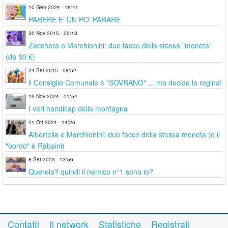
10 Gen 2024 - 18:41
PARERE E’ UN PO’ PARARE
30 Nov 2015 - 09:13
Zacchera e Marchionini: due facce della stessa "moneta"
(da 80 €)
24 Set 2015 - 08:52
il Consiglio Comunale è "SOVRANO" ... ma decide la regina!
19 Nov 2024 - 11:54
I veri handicap della montagna
21 Ott 2024 - 14:26
Albertella e Marchionini: due facce della stessa moneta (e il
"bordo" è Rabaini)
8 Set 2023 - 13:56
Querela? quindi il nemico n°1 sono io?
Contatti
Il network
Statistiche
Registrati