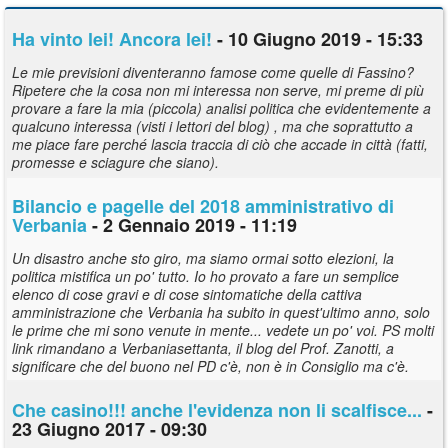
Ha vinto lei! Ancora lei!
- 10 Giugno 2019 - 15:33
Le mie previsioni diventeranno famose come quelle di Fassino?
Ripetere che la cosa non mi interessa non serve, mi preme di più
provare a fare la mia (piccola) analisi politica che evidentemente a
qualcuno interessa (visti i lettori del blog) , ma che soprattutto a
me piace fare perché lascia traccia di ciò che accade in città (fatti,
promesse e sciagure che siano).
Bilancio e pagelle del 2018 amministrativo di
Verbania
- 2 Gennaio 2019 - 11:19
Un disastro anche sto giro, ma siamo ormai sotto elezioni, la
politica mistifica un po' tutto. Io ho provato a fare un semplice
elenco di cose gravi e di cose sintomatiche della cattiva
amministrazione che Verbania ha subito in quest'ultimo anno, solo
le prime che mi sono venute in mente... vedete un po' voi. PS molti
link rimandano a Verbaniasettanta, il blog del Prof. Zanotti, a
significare che del buono nel PD c'è, non è in Consiglio ma c'è.
Che casino!!! anche l'evidenza non li scalfisce...
-
23 Giugno 2017 - 09:30