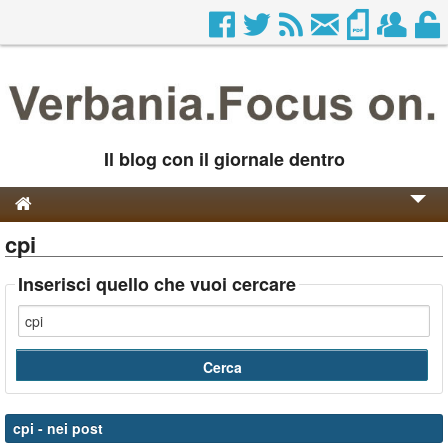
Il blog con il giornale dentro
cpi
Genesi e Storia
Contatti
Inserisci quello che vuoi cercare
cpi
- nei post