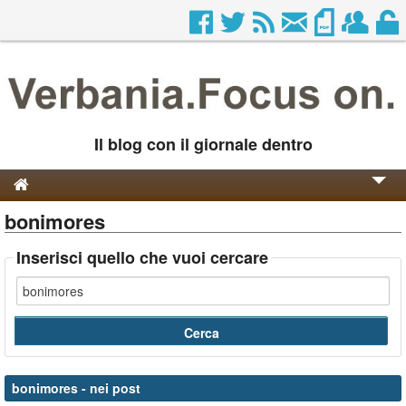
Il blog con il giornale dentro
bonimores
Genesi e Storia
Contatti
Inserisci quello che vuoi cercare
bonimores
- nei post