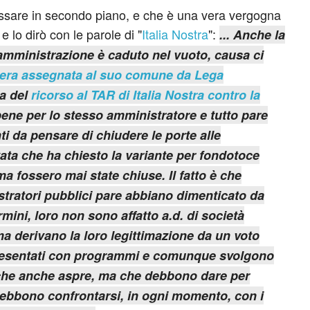
ssare in secondo piano, e che è una vera vergogna
 e lo dirò con le parole di "
Italia Nostra
":
... Anche la
l'amministrazione è caduto nel vuoto, causa ci
nera assegnata al suo comune da Lega
da del
ricorso al TAR di Italia Nostra contro la
bene per lo stesso amministratore e tutto pare
ti da pensare di chiudere le porte alle
ivata che ha chiesto la variante per fondotoce
ma fossero mai state chiuse. Il fatto è che
tratori pubblici pare abbiano dimenticato da
rmini, loro non sono affatto a.d. di società
a derivano la loro legittimazione da un voto
 presentati con programmi e comunque svolgono
iche anche aspre, ma che debbono dare per
 debbono confrontarsi, in ogni momento, con i