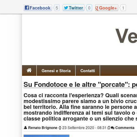
Facebook
5
Twitter
0
Google+
1
Genesi e Storia
Contatti
Su Fondotoce e le altre "porcate": 
Cosa ci racconta l'esperienza? Quali scena
modestissimo parere siamo a un bivio crucia
bel territorio. Alla fine saranno le persone 
mostrando indifferenza ai temi sul tavolo o
classe politica arrogante o un silenzio che
👤
Renato Brignone
⌚
23 Settembre 2020 - 08:31
Commenta