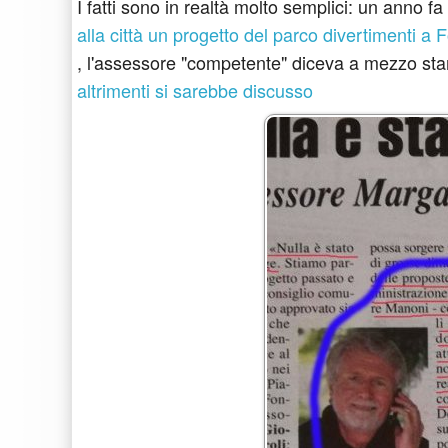
I fatti sono in realtà molto semplici: un anno fa
alla città un progetto del parco divertimenti a
, l'assessore "competente" diceva a mezzo s
altrimenti si sarebbe discusso