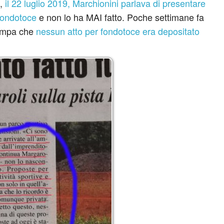
 ,
il 22 luglio 2019, Marchionini parlava di presentare
 Fondotoce
e non lo ha MAI fatto. Poche settimane fa
tampa che
nessun atto per fondotoce era depositato