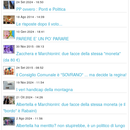
24 Set 2024 - 16:50
PP ovvero : Ponti e Politica
18 Ago 2014 - 14:09
Le risposte dopo il voto...
10 Gen 2024 - 18:41
PARERE E’ UN PO’ PARARE
30 Nov 2015 - 09:13
Zacchera e Marchionini: due facce della stessa "moneta"
(da 80 €)
24 Set 2015 - 08:52
il Consiglio Comunale è "SOVRANO" ... ma decide la regina!
19 Nov 2024 - 11:54
I veri handicap della montagna
21 Ott 2024 - 14:26
Albertella e Marchionini: due facce della stessa moneta (e il
"bordo" è Rabaini)
2 Ago 2024 - 11:56
Albertella ha mentito? non stupirebbe, è un politico di lungo