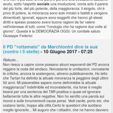
avuto, sotto l'aspetto
sociale
una involuzione, conta solo il parere
del più forte, del più potente, della maggioranza; il singolo, chi è
privo di potere, la minoranza sono solo intralci e fastidi e vengono
dimenticati, ignorati, eppure sono soggetti che hanno gli stessi
diritti e spesso possono avere buone ragioni da far valere
nell'interesse di tutti, come "l'orologio che ha ragione due volte al
giorno". Questa è la DEMOCRAZIA OGGI. Un cordiale saluto
Giuseppe Federici
Il PD "rottamato" da Marchionini dice la sua
(contro i 5 stelle)
- 10 Giugno 2017 - 07:25
Ridicolo...
Non riesco a capire come possano alcuni esponenti del PD ancora
reggere la coda del sindaco. Nonostante le umiliazioni, nonostante
le critiche, ancora la sostengono, almeno pubblicamente. Ho letto
che Tartari ha definito la attuale minoranza la peggiore degli ultimi
50 anni. Mi piacerebbe sapere come definirebbe la attuale
maggioranza? Indefinibile ed inconsistente, ma forse è meglio
bearsi per una sentenza del TAR positiva o quasi ed ignorare
bellamente tutte le altre negative. Non ho sentito una parola sui
ricorsi e sulle innumerevoli cause perse. Vedi canile, porto etc. che
costano tanto, troppo alla città.Certo le questioni che scottano
meglio ignorarle... Mi auguro che i cittadini, che ne hanno davvero