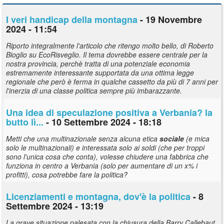
I veri handicap della montagna
- 19 Novembre
2024 - 11:54
Riporto integralmente l'articolo che ritengo molto bello, di Roberto
Bioglio su EcoRisveglio. Il tema dovrebbe essere centrale per la
nostra provincia, perchè tratta di una potenziale economia
estremamente interessante supportata da una ottima legge
regionale che però è ferma in qualche cassetto da più di 7 anni per
l'inerzia di una classe politica sempre più imbarazzante.
Una idea di speculazione positiva a Verbania? la
butto lì...
- 10 Settembre 2024 - 18:18
Metti che una multinazionale senza alcuna etica
sociale
(e mica
solo le multinazionali) e interessata solo ai soldi (che per troppi
sono l'unica cosa che conta), volesse chiudere una fabbrica che
funziona in centro a Verbania (solo per aumentare di un x% i
profitti), cosa potrebbe fare la politica?
Licenziamenti e montagna, dov'è la politica
- 8
Settembre 2024 - 13:19
La grave situazione palesata con la chiusura della Barry Callebaut,