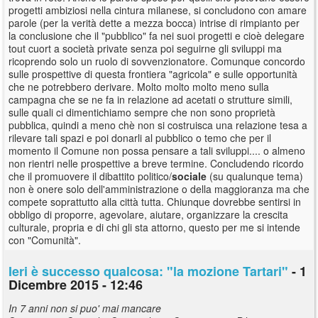
progetti ambiziosi nella cintura milanese, si concludono con amare
parole (per la verità dette a mezza bocca) intrise di rimpianto per
la conclusione che il "pubblico" fa nei suoi progetti e cioè delegare
tout cuort a società private senza poi seguirne gli sviluppi ma
ricoprendo solo un ruolo di sovvenzionatore. Comunque concordo
sulle prospettive di questa frontiera "agricola" e sulle opportunità
che ne potrebbero derivare. Molto molto molto meno sulla
campagna che se ne fa in relazione ad acetati o strutture simili,
sulle quali ci dimentichiamo sempre che non sono proprietà
pubblica, quindi a meno chè non si costruisca una relazione tesa a
rilevare tali spazi e poi donarli al pubblico o temo che per il
momento il Comune non possa pensare a tali sviluppi.... o almeno
non rientri nelle prospettive a breve termine. Concludendo ricordo
che il promuovere il dibattito politico/
sociale
(su qualunque tema)
non è onere solo dell'amministrazione o della maggioranza ma che
compete soprattutto alla città tutta. Chiunque dovrebbe sentirsi in
obbligo di proporre, agevolare, aiutare, organizzare la crescita
culturale, propria e di chi gli sta attorno, questo per me si intende
con "Comunità".
Ieri è successo qualcosa: "la mozione Tartari"
- 1
Dicembre 2015 - 12:46
In 7 anni non si puo' mai mancare