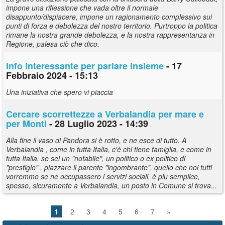
impone una riflessione che vada oltre il normale
disappunto/dispiacere, impone un ragionamento complessivo sui
punti di forza e debolezza del nostro territorio. Purtroppo la politica
rimane la nostra grande debolezza, e la nostra rappresentanza in
Regione, palesa ciò che dico.
Info interessante per parlare insieme
- 17
Febbraio 2024 - 15:13
Una iniziativa che spero vi piaccia
Cercare scorrettezze a Verbalandia per mare e
per Monti
- 28 Luglio 2023 - 14:39
Alla fine il vaso di Pandora si è rotto, e ne esce di tutto. A
Verbalandia , come in tutta Italia, c'è chi tiene famiglia, e come in
tutta Italia, se sei un "notabile", un politico o ex politico di
"prestigio" , piazzare il parente "ingombrante", quello che noi tutti
vorremmo se ne occupassero i servizi sociali, è più semplice,
spesso, sicuramente a Verbalandia, un posto in Comune si trova...
1
2
3
4
5
6
7
»