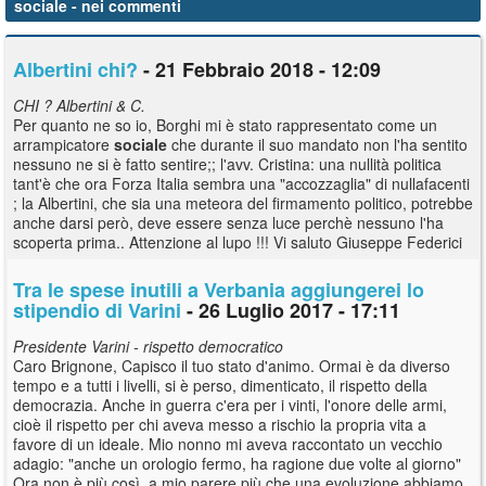
sociale
- nei commenti
Albertini chi?
- 21 Febbraio 2018 - 12:09
CHI ? Albertini & C.
Per quanto ne so io, Borghi mi è stato rappresentato come un
arrampicatore
sociale
che durante il suo mandato non l'ha sentito
nessuno ne si è fatto sentire;; l'avv. Cristina: una nullità politica
tant'è che ora Forza Italia sembra una "accozzaglia" di nullafacenti
; la Albertini, che sia una meteora del firmamento politico, potrebbe
anche darsi però, deve essere senza luce perchè nessuno l'ha
scoperta prima.. Attenzione al lupo !!! Vi saluto Giuseppe Federici
Tra le spese inutili a Verbania aggiungerei lo
stipendio di Varini
- 26 Luglio 2017 - 17:11
Presidente Varini - rispetto democratico
Caro Brignone, Capisco il tuo stato d'animo. Ormai è da diverso
tempo e a tutti i livelli, si è perso, dimenticato, il rispetto della
democrazia. Anche in guerra c'era per i vinti, l'onore delle armi,
cioè il rispetto per chi aveva messo a rischio la propria vita a
favore di un ideale. Mio nonno mi aveva raccontato un vecchio
adagio: "anche un orologio fermo, ha ragione due volte al giorno"
Ora non è più così, a mio parere più che una evoluzione abbiamo