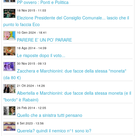
PP ovvero : Ponti e Politica
18 Nov 2015 - 11:03
Elezione Presidente del Consiglio Comunale... lascio che il
punto lo faccia Eco
10 Gen 2024 - 18:41
PARERE E’ UN PO’ PARARE
18 Ago 2014 - 14:09
Le risposte dopo il voto...
30 Nov 2015 - 09:13
Zacchera e Marchionini: due facce della stessa "moneta"
(da 80 €)
21 Ott 2024 - 14:26
Albertella e Marchionini: due facce della stessa moneta (e il
"bordo" è Rabaini)
26 Feb 2014 - 12:05
Quello che a sinistra tutti pensano
8 Set 2023 - 13:56
Querela? quindi il nemico n°1 sono io?