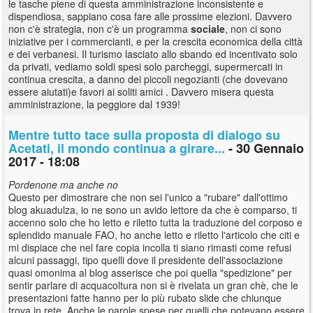
le tasche piene di questa amministrazione inconsistente e
dispendiosa, sappiano cosa fare alle prossime elezioni. Davvero
non c'è strategia, non c'è un programma
sociale
, non ci sono
iniziative per i commercianti, e per la crescita economica della città
e dei verbanesi. Il turismo lasciato allo sbando ed incentivato solo
da privati, vediamo soldi spesi solo parcheggi, supermercati in
continua crescita, a danno dei piccoli negozianti (che dovevano
essere aiutati)e favori ai soliti amici . Davvero misera questa
amministrazione, la peggiore dal 1939!
Mentre tutto tace sulla proposta di dialogo su
Acetati, il mondo continua a girare...
- 30 Gennaio
2017 - 18:08
Pordenone ma anche no
Questo per dimostrare che non sei l'unico a "rubare" dall'ottimo
blog akuadulza, io ne sono un avido lettore da che è comparso, ti
accenno solo che ho letto e riletto tutta la traduzione del corposo e
splendido manuale FAO, ho anche letto e riletto l'articolo che citi e
mi dispiace che nel fare copia incolla ti siano rimasti come refusi
alcuni passaggi, tipo quelli dove il presidente dell'associazione
quasi omonima al blog asserisce che poi quella "spedizione" per
sentir parlare di acquacoltura non si è rivelata un gran chè, che le
presentazioni fatte hanno per lo più rubato slide che chiunque
trova in rete. Anche le parole spese per quelli che potevano essere