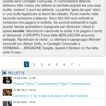
Questa sera Consiglio Comunale, in Commissione Bilancio
abbiamo fatto notare che istituire la centrale acquisti sia una cosa
inutile, costera' 2 euro ad abitante. La partita "gara del gas" atem,
e' una truffa legalizzata ai danni dei cittadini. Punto inserito nella
seconda variazione a bilancio. Sono 500.000 euro sottratti ai
verbanesi che pagano in bolletta. Da accordi sottoscritti a luglio
queste risorse andrebbero impegnate per diminuire i tributi in
spesa
sociale
. Marchionini nasconde la verita' e fa pagare il conto
ai Verbanesi. Il GRUPPO Forza Italia BERLUSCONI annuncia
battaglia. Ripristinare la verita'. Lo dichiara il capogruppo Michael
Immovilli con Adrian Chifu, in Consiglio Comunale a
VERBANIA.....BRIGNONE Sveglia, questa il Sindaco te l'ha fatta
sotto il naso....
1
2
3
4
5
6
7
»
PIÙ LETTE
16 Apr 2026 - 21:59
Politica? Etica? Cambiamento? Ego? Convenienza?
23 Mar 2012 - 00:00
Corriere.it: Il Tar multa il sindaco anti slot-machine
24 Set 2024 - 16:50