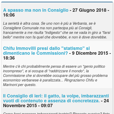
A spasso ma non in Consiglio
- 27 Giugno 2018 -
16:06
La serietà è altra cosa. Se uno non è più a Verbania, se è
Consigliere Comunale ma non partecipa più ai Consigli,
francamente a me risulta "indigesto" che se ne vada in giro a "farsi
bello" mentre non fa quel che dovrebbe, e non è dove dovrebbe.
Chifu Immovilli presi dallo "statismo" si
dimenticano le Commissioni?
- 9 Dicembre 2015 -
18:36
Mentre c'è chi probabilmente pensa di essere un "genio politico
incompreso", e si occupa di "raddrizzare il mondo", la
Commissione che si dovrebbe occupare del più grosso problema
economico verbanese è paralizzata... Ringraziamo Chifu e
Marinoni per questo.
Il Consiglio di ieri: il gatto, la volpe, imbarazzanti
vuoti di contenuto e assenza di concretezza.
- 24
Novembre 2015 - 09:07
Come farsi mancare imbarazzanti teatrini? Risposte evasive? finte