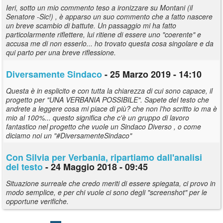
Ieri, sotto un mio commento teso a ironizzare su Montani (il
Senatore -Sic!) , è apparso un suo commento che a fatto nascere
un breve scambio di battute. Un passaggio mi ha fatto
particolarmente riflettere, lui ritiene di essere uno "coerente" e
accusa me di non esserlo... ho trovato questa cosa singolare e da
qui parto per una breve riflessione.
Diversamente Sindaco
- 25 Marzo 2019 - 14:10
Questa è in esplicito e con tutta la chiarezza di cui sono capace, il
progetto per "UNA VERBANIA POSSIBILE". Sapete del testo che
andrete a leggere cosa mi piace di più? che non l'ho scritto io ma è
mio al 100%... questo significa che c'è un gruppo di lavoro
fantastico nel progetto che vuole un Sindaco Diverso , o come
diciamo noi un "#DiversamenteSindaco"
Con Silvia per Verbania, ripartiamo dall'analisi
del testo
- 24 Maggio 2018 - 09:45
Situazione surreale che credo meriti di essere spiegata, ci provo in
modo semplice, e per chi vuole ci sono degli "screenshot" per le
opportune verifiche.