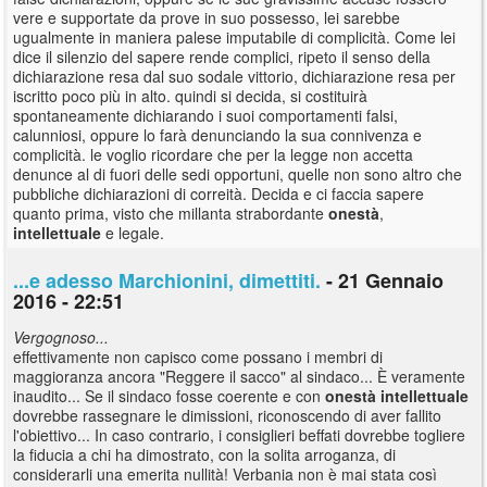
vere e supportate da prove in suo possesso, lei sarebbe
ugualmente in maniera palese imputabile di complicità. Come lei
dice il silenzio del sapere rende complici, ripeto il senso della
dichiarazione resa dal suo sodale vittorio, dichiarazione resa per
iscritto poco più in alto. quindi si decida, si costituirà
spontaneamente dichiarando i suoi comportamenti falsi,
calunniosi, oppure lo farà denunciando la sua connivenza e
complicità. le voglio ricordare che per la legge non accetta
denunce al di fuori delle sedi opportuni, quelle non sono altro che
pubbliche dichiarazioni di correità. Decida e ci faccia sapere
quanto prima, visto che millanta strabordante
onestà
,
intellettuale
e legale.
...e adesso Marchionini, dimettiti.
- 21 Gennaio
2016 - 22:51
Vergognoso...
effettivamente non capisco come possano i membri di
maggioranza ancora "Reggere il sacco" al sindaco... È veramente
inaudito... Se il sindaco fosse coerente e con
onestà
intellettuale
dovrebbe rassegnare le dimissioni, riconoscendo di aver fallito
l'obiettivo... In caso contrario, i consiglieri beffati dovrebbe togliere
la fiducia a chi ha dimostrato, con la solita arroganza, di
considerarli una emerita nullità! Verbania non è mai stata così