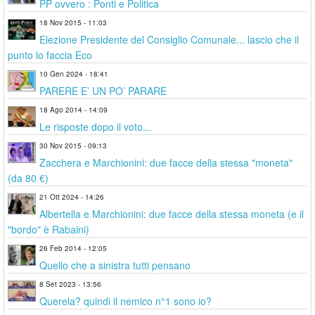
PP ovvero : Ponti e Politica
18 Nov 2015 - 11:03
Elezione Presidente del Consiglio Comunale... lascio che il
punto lo faccia Eco
10 Gen 2024 - 18:41
PARERE E’ UN PO’ PARARE
18 Ago 2014 - 14:09
Le risposte dopo il voto...
30 Nov 2015 - 09:13
Zacchera e Marchionini: due facce della stessa "moneta"
(da 80 €)
21 Ott 2024 - 14:26
Albertella e Marchionini: due facce della stessa moneta (e il
"bordo" è Rabaini)
26 Feb 2014 - 12:05
Quello che a sinistra tutti pensano
8 Set 2023 - 13:56
Querela? quindi il nemico n°1 sono io?