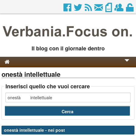
Il blog con il giornale dentro
onestà intellettuale
Genesi e Storia
Contatti
Inserisci quello che vuoi cercare
onestà intellettuale
- nei post