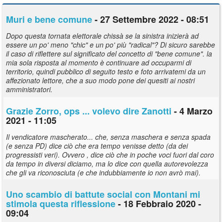
Muri e bene comune
- 27 Settembre 2022 - 08:51
Dopo questa tornata elettorale chissà se la sinistra inizierà ad
essere un po' meno "chic" e un po' più "radical"? Di sicuro sarebbe
il caso di riflettere sul significato del concetto di "bene comune". la
mia sola risposta al momento è continuare ad occuparmi di
territorio, quindi pubblico di seguito testo e foto arrivatemi da un
affezionato lettore, che a suo modo pone dei quesiti ai nostri
amministratori.
Grazie Zorro, ops ... volevo dire Zanotti
- 4 Marzo
2021 - 11:05
Il vendicatore mascherato... che, senza maschera e senza spada
(e senza PD) dice ciò che era tempo venisse detto (da dei
progressisti veri). Ovvero , dice ciò che in poche voci fuori dal coro
da tempo in diversi diciamo, ma lo dice con quella autorevolezza
che gli va riconosciuta (e che indubbiamente io non avrò mai).
Uno scambio di battute social con Montani mi
stimola questa riflessione
- 18 Febbraio 2020 -
09:04