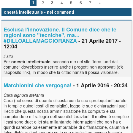
1
2
3
4
5
6
7
»
onestà intellettuale
- nei commenti
Esclusa l'innovazione. Il Comune dice che le
ragioni sono "tecniche", ma...
#DILLOALLAMAGGIORANZA
- 21 Aprile 2017 -
12:04
il sito
Per
onestà
intellettuale
, secondo me nel sito "idee fuori dal
comune" dovrebbero inserire anche i progetti non approvati (c'è
l'apposito link), in modo che la cittadinanza li possa visionare.
Marchionini che vergogna!
- 1 Aprile 2016 - 20:34
Cara signora stefania
Cara (nel senso di quanto ci costa con le sue sproloquianti parole
in tempi e quindi costi di consiglio), leggo le sue dichiarazioni sugli
illeciti che questa nostra amministrazione ha compiuto e sta
compiendo e mi rallegro dell sue dichiarazioni. Il motivo è semplice
i casi sono due: o lei sta millantando informazioni che non ha e
quindi sarebbe palesemente imputabile di diffamazione, calunnia e
false dichiarazioni, oppure se le sue gravissime accuse fossero