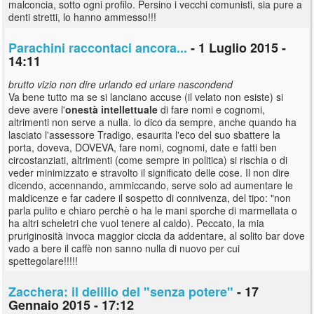
malconcia, sotto ogni profilo. Persino i vecchi comunisti, sia pure a
denti stretti, lo hanno ammesso!!!
Parachini raccontaci ancora...
- 1 Luglio 2015 -
14:11
brutto vizio non dire urlando ed urlare nascondend
Va bene tutto ma se si lanciano accuse (il velato non esiste) si
deve avere l'
onestà
intellettuale
di fare nomi e cognomi,
altrimenti non serve a nulla. lo dico da sempre, anche quando ha
lasciato l'assessore Tradigo, esaurita l'eco del suo sbattere la
porta, doveva, DOVEVA, fare nomi, cognomi, date e fatti ben
circostanziati, altrimenti (come sempre in politica) si rischia o di
veder minimizzato e stravolto il significato delle cose. Il non dire
dicendo, accennando, ammiccando, serve solo ad aumentare le
maldicenze e far cadere il sospetto di connivenza, del tipo: "non
parla pulito e chiaro perchè o ha le mani sporche di marmellata o
ha altri scheletri che vuol tenere al caldo). Peccato, la mia
pruriginosità invoca maggior ciccia da addentare, al solito bar dove
vado a bere il caffè non sanno nulla di nuovo per cui
spettegolare!!!!!
Zacchera: il delilio del "senza potere"
- 17
Gennaio 2015 - 17:12