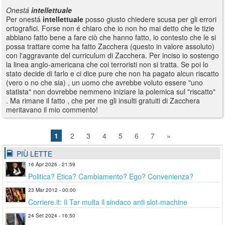
Onestá
intellettuale
Per onestá
intellettuale
posso giusto chiedere scusa per gli errori
ortografici. Forse non é chiaro che io non ho mai detto che le tizie
abbiano fatto bene a fare ciò che hanno fatto, io contesto che le si
possa trattare come ha fatto Zacchera (questo in valore assoluto)
con l'aggravante del curriculum di Zacchera. Per inciso io sostengo
la linea anglo-americana che coi terroristi non si tratta. Se poi lo
stato decide di farlo e ci dice pure che non ha pagato alcun riscatto
(vero o no che sia) , un uomo che avrebbe voluto essere "uno
statista" non dovrebbe nemmeno iniziare la polemica sul "riscatto"
. Ma rimane il fatto , che per me gli insulti gratuiti di Zacchera
meritavano il mio commento!
1
2
3
4
5
6
7
»
PIÙ LETTE
16 Apr 2026 - 21:59
Politica? Etica? Cambiamento? Ego? Convenienza?
23 Mar 2012 - 00:00
Corriere.it: Il Tar multa il sindaco anti slot-machine
24 Set 2024 - 16:50