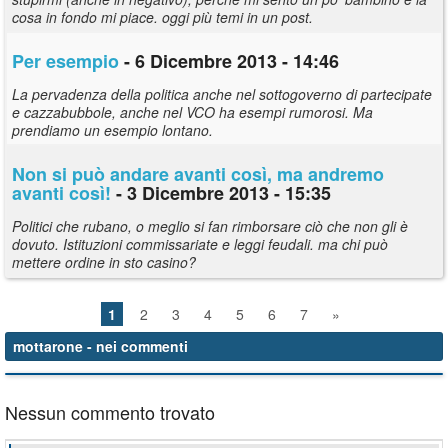
cosa in fondo mi piace. oggi più temi in un post.
Per esempio
- 6 Dicembre 2013 - 14:46
La pervadenza della politica anche nel sottogoverno di partecipate
e cazzabubbole, anche nel VCO ha esempi rumorosi. Ma
prendiamo un esempio lontano.
Non si può andare avanti così, ma andremo
avanti così!
- 3 Dicembre 2013 - 15:35
Politici che rubano, o meglio si fan rimborsare ciò che non gli è
dovuto. Istituzioni commissariate e leggi feudali. ma chi può
mettere ordine in sto casino?
1
2
3
4
5
6
7
»
mottarone
- nei commenti
Nessun commento trovato