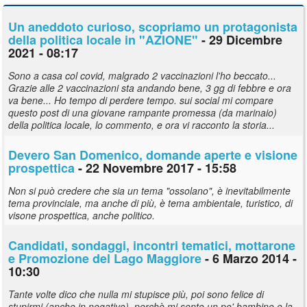
Un aneddoto curioso, scopriamo un protagonista
della politica locale in "AZIONE"
- 29 Dicembre
2021 - 08:17
Sono a casa col covid, malgrado 2 vaccinazioni l'ho beccato...
Grazie alle 2 vaccinazioni sta andando bene, 3 gg di febbre e ora
va bene... Ho tempo di perdere tempo. sui social mi compare
questo post di una giovane rampante promessa (da marinaio)
della politica locale, lo commento, e ora vi racconto la storia...
Devero San Domenico, domande aperte e visione
prospettica
- 22 Novembre 2017 - 15:58
Non si può credere che sia un tema "ossolano", è inevitabilmente
tema provinciale, ma anche di più, è tema ambientale, turistico, di
visone prospettica, anche politico.
Candidati, sondaggi, incontri tematici,
mottarone
e Promozione del Lago Maggiore
- 6 Marzo 2014 -
10:30
Tante volte dico che nulla mi stupisce più, poi sono felice di
stupirmi (anche in negativo), perchè mi sento un po' bambino e la