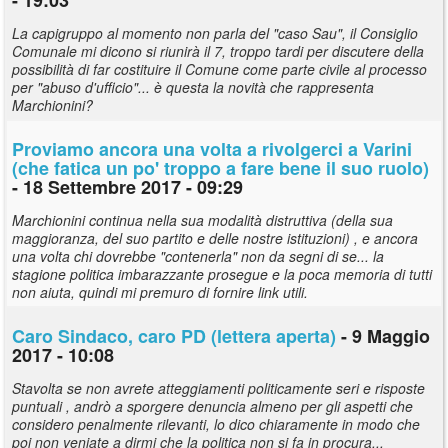
La capigruppo al momento non parla del "caso Sau", il Consiglio
Comunale mi dicono si riunirà il 7, troppo tardi per discutere della
possibilità di far costituire il Comune come parte civile al processo
per "abuso d'ufficio"... è questa la novità che rappresenta
Marchionini?
Proviamo ancora una volta a rivolgerci a Varini
(che fatica un po' troppo a fare bene il suo ruolo)
- 18 Settembre 2017 - 09:29
Marchionini continua nella sua modalità distruttiva (della sua
maggioranza, del suo partito e delle nostre istituzioni) , e ancora
una volta chi dovrebbe "contenerla" non da segni di se... la
stagione politica imbarazzante prosegue e la poca memoria di tutti
non aiuta, quindi mi premuro di fornire link utili.
Caro Sindaco, caro PD (lettera aperta)
- 9 Maggio
2017 - 10:08
Stavolta se non avrete atteggiamenti politicamente seri e risposte
puntuali , andrò a sporgere denuncia almeno per gli aspetti che
considero penalmente rilevanti, lo dico chiaramente in modo che
poi non veniate a dirmi che la politica non si fa in procura...