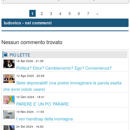
1
2
3
4
5
6
7
»
ludovico
- nei commenti
Nessun commento trovato
PIÙ LETTE
16 Apr 2026 - 21:59
Politica? Etica? Cambiamento? Ego? Convenienza?
12 Ago 2025 - 22:09
Siete deprecabili! (ma potete immaginare la parola esatta
che avrei voluto usare)
10 Gen 2024 - 18:41
PARERE E’ UN PO’ PARARE
19 Nov 2024 - 11:54
I veri handicap della montagna
24 Set 2024 - 16:50