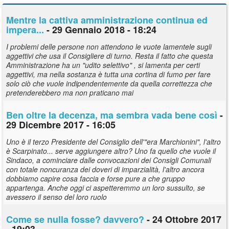
Mentre la cattiva amministrazione continua ed
impera...
- 29 Gennaio 2018 - 18:24
I problemi delle persone non attendono le vuote lamentele sugli
aggettivi che usa il Consigliere di turno. Resta il fatto che questa
Amministrazione ha un "udito selettivo" , si lamenta per certi
aggettivi, ma nella sostanza è tutta una cortina di fumo per fare
solo ciò che vuole indipendentemente da quella correttezza che
pretenderebbero ma non praticano mai
Ben oltre la decenza, ma sembra vada bene così
-
29 Dicembre 2017 - 16:05
Uno è il terzo Presidente del Consiglio dell'"era Marchionini", l'altro
è Scarpinato... serve aggiungere altro? Uno fa quello che vuole il
Sindaco, a cominciare dalle convocazioni dei Consigli Comunali
con totale noncuranza dei doveri di imparzialità, l'altro ancora
dobbiamo capire cosa faccia e forse pure a che gruppo
appartenga. Anche oggi ci aspetteremmo un loro sussulto, se
avessero il senso del loro ruolo
Come se nulla fosse? davvero?
- 24 Ottobre 2017
- 19:03