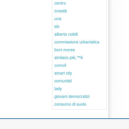
centro
onestã
una
idv
alberto nobili
commissione urbanistica
boni mores
sindaco piè„™é
comoli
smart city
comunisti
lady
giovani democratici
consumo di suolo