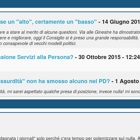
 forse un "alto", certamente un "basso"
- 14 Giugno 201
iare a stare al merito di alcune questioni. Via alle Ginestre ha dimostra
tere e migliorare, oggi il Consiglio si è preso una grande responsabilità
 consapevole di vecchi modelli politici.
ione Servizi alla Persona?
- 30 Ottobre 2015 - 12:24
"assurdità" non ha smosso alcuno nel PD?
- 1 Agosto 
ità, mi sarei aspettato qualche presa di posizione, invece nulla! mi so
dagnata i giornali" solo perché c'era tempo per polemizzare sul nulla. 