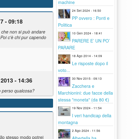
machine
24 Set 2024 - 16:50
PP ovvero : Ponti e
7 - 09:18
Politica
to che non si può andare
10 Gen 2024 - 18:41
. Poi c'è chi pur capendo
PARERE E’ UN PO’
PARARE
18 Ago 2014 - 14:09
Le risposte dopo il
voto...
30 Nov 2015 - 09:13
2013 - 14:36
Zacchera e
no perso qualcosa?
Marchionini: due facce della
stessa "moneta" (da 80 €)
19 Nov 2024 - 11:54
I veri handicap della
montagna
2 Ago 2024 - 11:56
Allo stesso modo potrei
Albertella ha