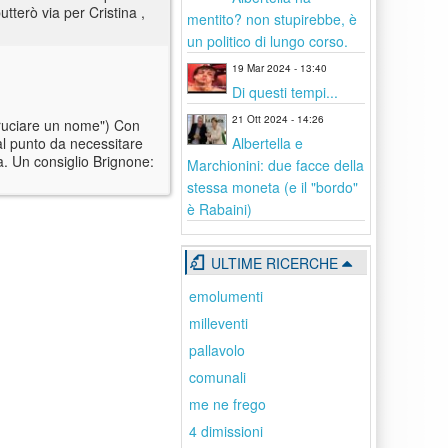
utterò via per Cristina ,
mentito? non stupirebbe, è
un politico di lungo corso.
19 Mar 2024 - 13:40
Di questi tempi...
21 Ott 2024 - 14:26
"bruciare un nome") Con
Albertella e
al punto da necessitare
a. Un consiglio Brignone:
Marchionini: due facce della
stessa moneta (e il "bordo"
è Rabaini)
ULTIME RICERCHE
emolumenti
milleventi
pallavolo
comunali
me ne frego
4 dimissioni