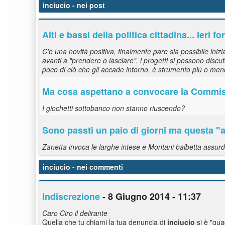
inciucio
- nei post
Alti e bassi della politica cittadina... ieri
C'è una novità positiva, finalmente pare sia possibile iniz
avanti a "prendere o lasciare", i progetti si possono discu
poco di ciò che gli accade intorno, è strumento più o meno
Ma cosa aspettano a convocare la Commiss
I giochetti sottobanco non stanno riuscendo?
Sono passti un paio di giorni ma questa 
Zanetta invoca le larghe intese e Montani balbetta assurd
inciucio
- nei commenti
Indiscrezione
- 8 Giugno 2014 - 11:37
Caro Ciro il delirante
Quella che tu chiami la tua denuncia di
inciucio
si è "gua