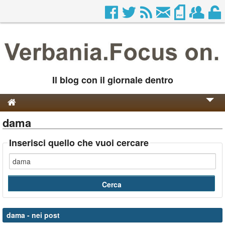
Il blog con il giornale dentro
dama
Genesi e Storia
Contatti
Inserisci quello che vuoi cercare
dama
- nei post