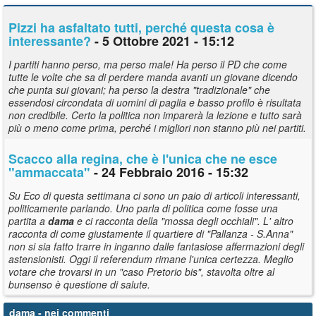
Pizzi ha asfaltato tutti, perché questa cosa è
interessante?
- 5 Ottobre 2021 - 15:12
I partiti hanno perso, ma perso male! Ha perso il PD che come
tutte le volte che sa di perdere manda avanti un giovane dicendo
che punta sui giovani; ha perso la destra "tradizionale" che
essendosi circondata di uomini di paglia e basso profilo è risultata
non credibile. Certo la politica non imparerà la lezione e tutto sarà
più o meno come prima, perché i migliori non stanno più nei partiti.
Scacco alla regina, che è l'unica che ne esce
"ammaccata"
- 24 Febbraio 2016 - 15:32
Su Eco di questa settimana ci sono un paio di articoli interessanti,
politicamente parlando. Uno parla di politica come fosse una
partita a
dama
e ci racconta della "mossa degli occhiali". L' altro
racconta di come giustamente il quartiere di "Pallanza - S.Anna"
non si sia fatto trarre in inganno dalle fantasiose affermazioni degli
astensionisti. Oggi il referendum rimane l'unica certezza. Meglio
votare che trovarsi in un "caso Pretorio bis", stavolta oltre al
bunsenso è questione di salute.
dama
- nei commenti