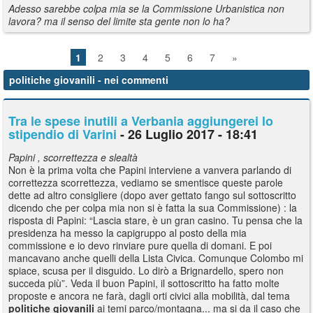
Adesso sarebbe colpa mia se la Commissione Urbanistica non
lavora? ma il senso del limite sta gente non lo ha?
1
2
3
4
5
6
7
»
politiche giovanili
- nei commenti
Tra le spese inutili a Verbania aggiungerei lo
stipendio di Varini
- 26 Luglio 2017 - 18:41
Papini , scorrettezza e slealtà
Non è la prima volta che Papini interviene a vanvera parlando di
correttezza scorrettezza, vediamo se smentisce queste parole
dette ad altro consigliere (dopo aver gettato fango sul sottoscritto
dicendo che per colpa mia non si è fatta la sua Commissione) : la
risposta di Papini: “Lascia stare, è un gran casino. Tu pensa che la
presidenza ha messo la capigruppo al posto della mia
commissione e io devo rinviare pure quella di domani. E poi
mancavano anche quelli della Lista Civica. Comunque Colombo mi
spiace, scusa per il disguido. Lo dirò a Brignardello, spero non
succeda più”. Veda il buon Papini, il sottoscritto ha fatto molte
proposte e ancora ne farà, dagli orti civici alla mobilità, dal tema
politiche
giovanili
ai temi parco/montagna... ma si da il caso che