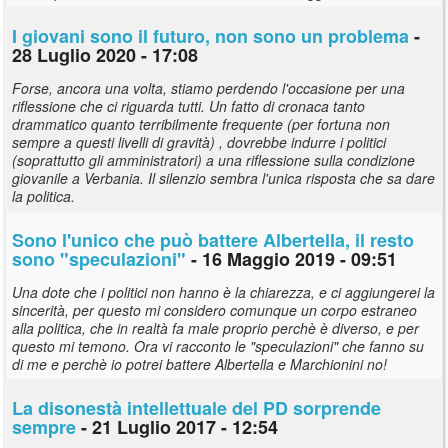
I giovani sono il futuro, non sono un problema
-
28 Luglio 2020 - 17:08
Forse, ancora una volta, stiamo perdendo l'occasione per una
riflessione che ci riguarda tutti. Un fatto di cronaca tanto
drammatico quanto terribilmente frequente (per fortuna non
sempre a questi livelli di gravità) , dovrebbe indurre i politici
(soprattutto gli amministratori) a una riflessione sulla condizione
giovanile a Verbania. Il silenzio sembra l'unica risposta che sa dare
la politica.
Sono l'unico che può battere Albertella, il resto
sono "speculazioni"
- 16 Maggio 2019 - 09:51
Una dote che i politici non hanno è la chiarezza, e ci aggiungerei la
sincerità, per questo mi considero comunque un corpo estraneo
alla politica, che in realtà fa male proprio perchè è diverso, e per
questo mi temono. Ora vi racconto le "speculazioni" che fanno su
di me e perchè io potrei battere Albertella e Marchionini no!
La disonestà intellettuale del PD sorprende
sempre
- 21 Luglio 2017 - 12:54