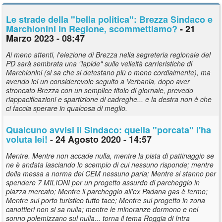
Le strade della "bella politica": Brezza Sindaco e
Marchionini in Regione, scommettiamo?
- 21
Marzo 2023 - 08:47
Ai meno attenti, l'elezione di Brezza nella segreteria regionale del
PD sarà sembrata una "lapide" sulle velleità carrieristiche di
Marchionini (si sa che si detestano più o meno cordialmente), ma
avendo lei un considerevole seguito a Verbania, dopo aver
stroncato Brezza con un semplice titolo di giornale, prevedo
riappacificazioni e spartizione di cadreghe... e la destra non è che
ci faccia sperare in qualcosa di meglio.
Qualcuno avvisi il Sindaco: quella "porcata" l'ha
voluta lei!
- 24 Agosto 2020 - 14:57
Mentre. Mentre non accade nulla, mentre la pista di pattinaggio se
ne è andata lasciando lo scempio di cui nessuno risponde; mentre
della messa a norma del CEM nessuno parla; Mentre si stanno per
spendere 7 MILIONI per un progetto assurdo di parcheggio in
piazza mercato; Mentre il parcheggio all'ex Padana gas è fermo;
Mentre sul porto turistico tutto tace; Mentre sul progetto in zona
canottieri non si sa nulla; mentre le minoranze dormono e nel
sonno polemizzano sul nulla... torna il tema Roggia di Intra