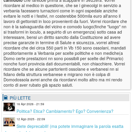
ricordare al medico in questione, che se i ginecolgi in servizio a
verbania facessero turnazioni come in ogni ospedale anziche
evitare le notti e i festivi, nn costerebbe 500mila euro all'anno il
lavoro di gettonisti in loco provenienti da fuori. Vorrei ricordare che
non è la salvaguardia del vicino e comodo luogo(finche "luogo" nn
si trasformi in loculo, a seguirto di un emergenza) sotto casa ad
interessare, bensi un diritto sancito dalla Costituzione ad avere
precise garanzie in termine di Salute e sicurezza..vorrei altresi
ricordare che dei circa 550 parti in Vb 150 sono ossolani, mandati
proditoriamente a Verbania per scelte politiche e non mediche(a
Domo certe prestazioni nn sono possibili per scelte del Primario)
nonche fuori provincia dati documentabili, non chiacchiere. Vorrei
ricordare che se alcune partorienti ossolane e verbanesi nn si
fidano della struttura verbanese e migrano non è colpa di
Domodossola avrei anche da ricordarvi molto altro ma mi rendo
conto di aver rubato già spazio saluti.
PIÙ LETTE
16 Apr 2026 - 21:59
Politica? Etica? Cambiamento? Ego? Convenienza?
12 Ago 2025 - 22:09
Siete deprecabili! (ma potete immaginare la parola esatta