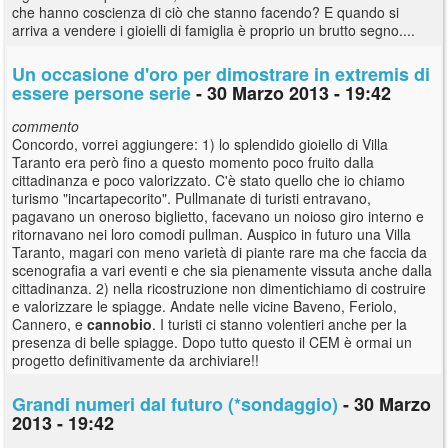
che hanno coscienza di ciò che stanno facendo? E quando si
arriva a vendere i gioielli di famiglia è proprio un brutto segno....
Un occasione d'oro per dimostrare in extremis di
essere persone serie
- 30 Marzo 2013 - 19:42
commento
Concordo, vorrei aggiungere: 1) lo splendido gioiello di Villa
Taranto era però fino a questo momento poco fruito dalla
cittadinanza e poco valorizzato. C'è stato quello che io chiamo
turismo "incartapecorito". Pullmanate di turisti entravano,
pagavano un oneroso biglietto, facevano un noioso giro interno e
ritornavano nei loro comodi pullman. Auspico in futuro una Villa
Taranto, magari con meno varietà di piante rare ma che faccia da
scenografia a vari eventi e che sia pienamente vissuta anche dalla
cittadinanza. 2) nella ricostruzione non dimentichiamo di costruire
e valorizzare le spiagge. Andate nelle vicine Baveno, Feriolo,
Cannero, e
cannobio
. I turisti ci stanno volentieri anche per la
presenza di belle spiagge. Dopo tutto questo il CEM è ormai un
progetto definitivamente da archiviare!!
Grandi numeri dal futuro (*sondaggio)
- 30 Marzo
2013 - 19:42