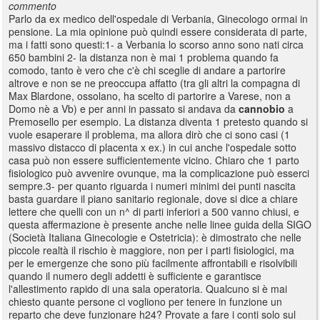
commento
Parlo da ex medico dell'ospedale di Verbania, Ginecologo ormai in
pensione. La mia opinione può quindi essere considerata di parte,
ma i fatti sono questi:1- a Verbania lo scorso anno sono nati circa
650 bambini 2- la distanza non è mai 1 problema quando fa
comodo, tanto è vero che c'è chi sceglie di andare a partorire
altrove e non se ne preoccupa affatto (tra gli altri la compagna di
Max Blardone, ossolano, ha scelto di partorire a Varese, non a
Domo nè a Vb) e per anni in passato si andava da
cannobio
a
Premosello per esempio. La distanza diventa 1 pretesto quando si
vuole esaperare il problema, ma allora dirò che ci sono casi (1
massivo distacco di placenta x ex.) in cui anche l'ospedale sotto
casa può non essere sufficientemente vicino. Chiaro che 1 parto
fisiologico può avvenire ovunque, ma la complicazione può esserci
sempre.3- per quanto riguarda i numeri minimi dei punti nascita
basta guardare il piano sanitario regionale, dove si dice a chiare
lettere che quelli con un n^ di parti inferiori a 500 vanno chiusi, e
questa affermazione è presente anche nelle linee guida della SIGO
(Società Italiana Ginecologie e Ostetricia): è dimostrato che nelle
piccole realtà il rischio è maggiore, non per i parti fisiologici, ma
per le emergenze che sono più facilmente affrontabili e risolvibili
quando il numero degli addetti è sufficiente e garantisce
l'allestimento rapido di una sala operatoria. Qualcuno si è mai
chiesto quante persone ci vogliono per tenere in funzione un
reparto che deve funzionare h24? Provate a fare i conti solo sul