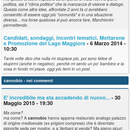
politica, sia il "clima politico" che la mancanza di visione e dialogo.
Questa come altre idee, affrontate 2 anni fa ci avrebbero
consentito di essere oggi più "comunità" e in una situazione
diversa... ma forse qualcosa si può ancora fare, Marchionini
permettendo.
Candidati, sondaggi, incontri tematici, Mottarone
e Promozione del Lago Maggiore
- 6 Marzo 2014 -
10:30
Tante volte dico che nulla mi stupisce più, poi sono felice di
stupirmi (anche in negativo), perchè mi sento un po' bambino e la
cosa in fondo mi piace. oggi più temi in un post.
cannobio
- nei commenti
E' incredibile ma sta accadendo di nuovo...
- 30
Maggio 2015 - 19:30
Ma come?
ma come? A
cannobio
hanno appena restaurato analogo palazzo
di origine medioevale (ex prigioni comprese) che è diventato
signorile sede per mostre, e a Verbani si vende? Ma siamo sicuri