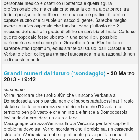
personale medico e ostetrico (l'ostetrica è quella figura
professionale che materialmente aiuta la donna a partorire): tra
ferie, riposi,smonto notti ecc . se qualcuno è pratico di turni lo
capisce subito che ci vuole un sacco di gente. Sarebbe meglio
avere un unico ospedale che funzioni bene piuttosto che 2
nessuno dei quali è in grado di offrire un servizio ottimale. Certo se
questo ospedale fosse ubicato in una zone il più possibile
baricentrica sarebbe meglio e Gravellona (non Piedimulera)
sarebbe stao l'optimum, equidistante dal Cusio, dall' Ossola e dal
Verbano e ben collegata tramite l'autostrada, ma la razionalità non
è di questo mondo..
Grandi numeri dal futuro (*sondaggio)
- 30 Marzo
2013 - 19:42
commento
Vorrei ricordare che i soli 30Km che uniscono Verbania a
Domodossola, sono parzialmente di superstrada(pessima) il resto
statale a lenta percorrenza vorrei ricordare che l'Ossola è un
territorio ben più vasto e che nn inizia e finisce a Domodossola,
invitandovi a prendere un auto e farvi
Macugnaga/formazza/Antrona fino a Verbania per farvi capire il
problema dove sia. Vorrei ricordarvi che il problema, nn esistendo
struttura aVerbania sarebbe ugualmente grave per la donna di
cannobio
che farebbe prima a scappare in Svizzera. Vorrei