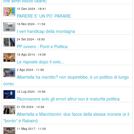
che avrei voluto usare)
10 Gen 2024 - 18:41
PARERE E’ UN PO’ PARARE
19 Nov 2024 - 11:54
I veri handicap della montagna
24 Set 2024 - 16:50
PP ovvero : Ponti e Politica
18 Ago 2014 - 14:09
Le risposte dopo il voto...
2 Ago 2024 - 11:56
Albertella ha mentito? non stupirebbe, è un politico di lungo
corso.
12 Lug 2024 - 10:56
Riconoscere solo gli errori altrui non è maturità politica
21 Ott 2024 - 14:26
Albertella e Marchionini: due facce della stessa moneta (e il
"bordo" è Rabaini)
11 Mag 2017 - 11:00