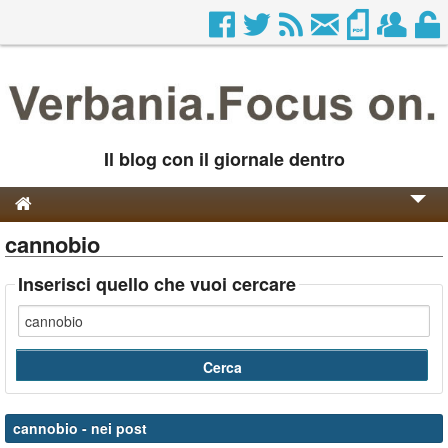
Il blog con il giornale dentro
cannobio
Genesi e Storia
Contatti
Inserisci quello che vuoi cercare
cannobio
- nei post