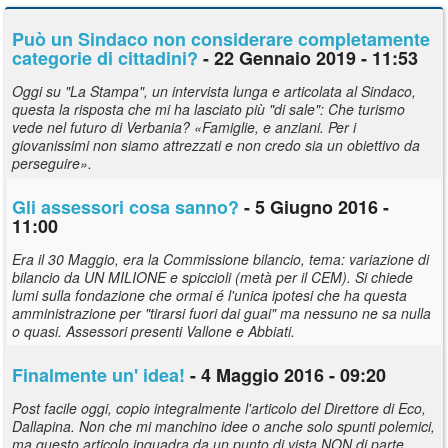
Può un Sindaco non considerare completamente
categorie di cittadini?
- 22 Gennaio 2019 - 11:53
Oggi su "La Stampa", un intervista lunga e articolata al Sindaco,
questa la risposta che mi ha lasciato più "di sale": Che turismo
vede nel futuro di Verbania? «Famiglie, e anziani. Per i
giovanissimi non siamo attrezzati e non credo sia un obiettivo da
perseguire».
Gli assessori cosa sanno?
- 5 Giugno 2016 -
11:00
Era il 30 Maggio, era la Commissione bilancio, tema: variazione di
bilancio da UN MILIONE e spiccioli (metà per il CEM). Si chiede
lumi sulla fondazione che ormai é l'unica ipotesi che ha questa
amministrazione per "tirarsi fuori dai guai" ma nessuno ne sa nulla
o quasi. Assessori presenti Vallone e Abbiati.
Finalmente un' idea!
- 4 Maggio 2016 - 09:20
Post facile oggi, copio integralmente l'articolo del Direttore di Eco,
Dallapina. Non che mi manchino idee o anche solo spunti polemici,
ma questo articolo inquadra da un punto di vista NON di parte