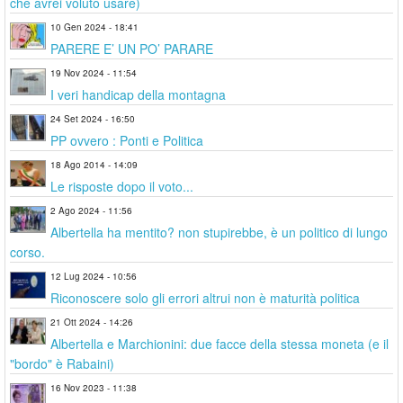
che avrei voluto usare)
10 Gen 2024 - 18:41
PARERE E’ UN PO’ PARARE
19 Nov 2024 - 11:54
I veri handicap della montagna
24 Set 2024 - 16:50
PP ovvero : Ponti e Politica
18 Ago 2014 - 14:09
Le risposte dopo il voto...
2 Ago 2024 - 11:56
Albertella ha mentito? non stupirebbe, è un politico di lungo
corso.
12 Lug 2024 - 10:56
Riconoscere solo gli errori altrui non è maturità politica
21 Ott 2024 - 14:26
Albertella e Marchionini: due facce della stessa moneta (e il
"bordo" è Rabaini)
16 Nov 2023 - 11:38