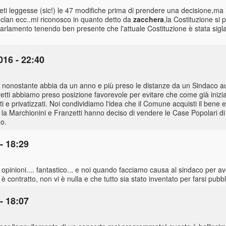
ti leggesse (sic!) le 47 modifiche prima di prendere una decisione,ma i
po clan ecc..mi riconosco in quanto detto da
zacchera
,la Costituzione si 
arlamento tenendo ben presente che l'attuale Costituzione è stata sigla
016 - 22:40
 nonostante abbia da un anno e più preso le distanze da un Sindaco au
retti abbiamo preso posizione favorevole per evitare che come già inizi
 e privatizzati. Noi condividiamo l'idea che il Comune acquisti il bene 
 la Marchionini e Franzetti hanno deciso di vendere le Case Popolari d
no.
- 18:29
 opinioni.... fantastico... e noi quando facciamo causa al sindaco per 
è contratto, non vi è nulla e che tutto sia stato inventato per farsi pubbl
- 18:07