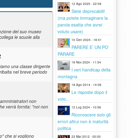
12 Ago 2025 - 22:09
Siete deprecabili!
(ma potete immaginare la
parola esatta che avrei
voluto usare)
rezione del suo museo
collega le scuole alla
10 Gen 2024 - 18:41
PARERE E’ UN PO’
PARARE
2
19 Nov 2024 - 11:54
bbiamo una classe dirigente
I veri handicap della
ibalta nel breve periodo
montagna
18 Ago 2014 - 14:09
Le risposte dopo il
voto...
i amministratori non
e verrà fornita: "noi non
12 Lug 2024 - 10:56
Riconoscere solo gli
errori altrui non è maturità
politica
o" che si vogliono
23 Mar 2012 - 00:00