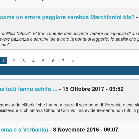
 come un errore peggiore sarebbe Marchionini bis?
-
 politica "attiva". E' francamente demotivante vedere l'incapacità di anali
vere pazienza e sorbirvi (se avrete la bontà di leggerle) le analisi che
ente".
1
2
3
4
5
6
7
»
 tutti fanno schifo ...
- 15 Ottobre 2017 - 09:52
omposta da cittadini che hanno a cuore il solo bene di Verbania e che si
a esisteva e si chiamava Cittadini Con Voi,ma evidentemente non tutti la
a Roma e a Verbania)
- 8 Novembre 2016 - 09:07