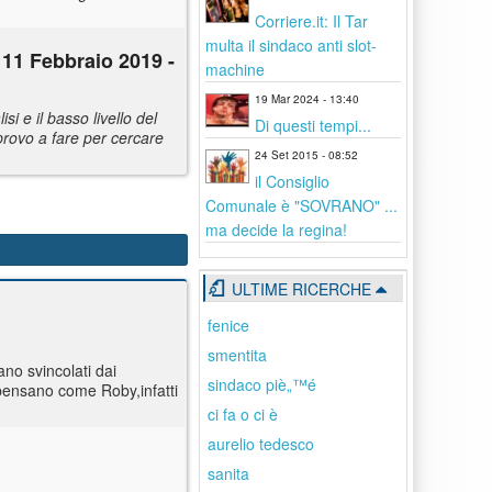
Corriere.it: Il Tar
multa il sindaco anti slot-
 11 Febbraio 2019 -
machine
19 Mar 2024 - 13:40
si e il basso livello del
Di questi tempi...
 provo a fare per cercare
24 Set 2015 - 08:52
il Consiglio
Comunale è "SOVRANO" ...
ma decide la regina!
ULTIME RICERCHE
fenice
smentita
ano svincolati dai
sindaco piè„™é
 pensano come Roby,infatti
ci fa o ci è
aurelio tedesco
sanita