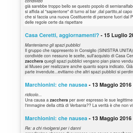
condivido
già sarebbe troppo bello se questo popolo di semianalfabe
si affida al "sapientone" di turno al bar ,dal partito,al ca
che si faccia una nuova Costituente di persone fuori dal P
delle regole certe da rispettare
Casa Ceretti, aggiornamenti?
- 15 Luglio 2
Manteniamo gli spazi pubblici
Il gruppo che rappresento in Consiglio (SINISTRA UNITA)
condivide con nessuno le scelte, sull'acquisto di Casa Ce
zacchera
quegli spazi pubblici vengano pian piano venduti
al Museo per realizzare anche quanto sopra indicato. Già
parte invendute...evitiamo che altri spazi pubblici si perdi
Marchionini: che nausea
- 13 Maggio 2016 
ridicolo...
Una causa a
zacchera
per aver espresso le sue legittime
l'immagine della città di Verbania?? La verità è che non vi 
Marchionini: che nausea
- 13 Maggio 2016 
Re: a chi rivolgersi per i danni