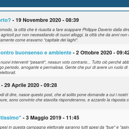
orto?
- 19 Novembre 2020 - 08:39
modo, la città che è riuscita a fare scappare Philippe Daverio dalla di
ni agricoli pur non necessitando di nuovi alloggi, la città che da anni non 
attamente come eravamo "capitale dei laghi".
D contro buonsenso e ambiente
- 2 Ottobre 2020 - 09:4
nuovi interventi "pesanti", nessun voto contrario... Tutto ciò perché a
o periodo, arrogante e permalosa. Gente che pur di avere un ruolo di r
ettorali.
- 29 Aprile 2020 - 09:28
odi di dire, nasce questo post, che al solito pone domande a cui i nostr
ure, sono convinto che stavolta risponderanno, e azzardo la risposta ch
altissimo"
- 3 Maggio 2019 - 11:45
 spesi in questa campagna elettorale saranno tutti spesi da "bue" e "asin