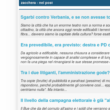
zacchera
- nei post
Sgarbi contro Verbania, e se non avesse t
Siamo la città che ha un enorme teatro non a norma e sco
cittadino, la città che ancora oggi rende edificabili i terre
fibra... davvero siamo la capitale della cultura? forse es
Era prevedibile, era previsto: destra e P
Da agricolo a edificabile, nessuna chiusura a considerare 
vergognosamente in capace di analisi complesse e di lung
non fa una piega nel rimangiarsi le sue stesse promesse el
Tra i due litiganti, l'amministrazione gode?
Tra copie (brutte) di pubblicità e parafrasi (pessime) di m
rispondono, perché probabilmente gli conviene così... epp
centriamo nulla". Ma intanto...
Il livello della campagna elettorale è già "
Il Bue che da del cornuto all'asino e i soldi che verranno