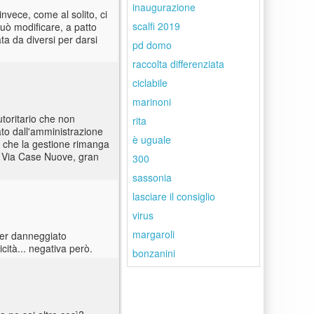
inaugurazione
nvece, come al solito, ci
scalfi 2019
può modificare, a patto
ta da diversi per darsi
pd domo
raccolta differenziata
ciclabile
marinoni
toritario che non
rita
ato dall'amministrazione
è uguale
e che la gestione rimanga
i Via Case Nuove, gran
300
sassonia
lasciare il consiglio
virus
margaroli
aver danneggiato
icità... negativa però.
bonzanini