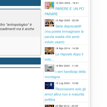
10 Gen 2024 - 18:41
PARERE E’ UN PO’
PARARE
12 Ago 2025 - 22:09
tro "antropologico" è
Siete deprecabili!
i accadimenti ma è anche
(ma potete immaginare la
parola esatta che avrei
voluto usare)
18 Ago 2014 - 14:09
Le risposte dopo il
voto...
19 Nov 2024 - 11:54
I veri handicap della
montagna
12 Lug 2024 - 10:56
Riconoscere solo gli
errori altrui non è maturità
politica
23 Mar 2012 - 00:00