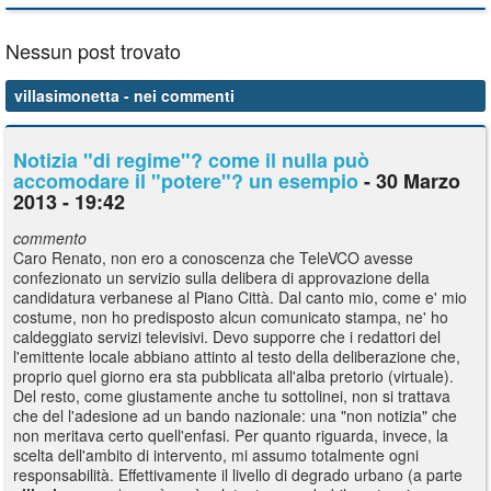
Nessun post trovato
villasimonetta
- nei commenti
Notizia "di regime"? come il nulla può
accomodare il "potere"? un esempio
- 30 Marzo
2013 - 19:42
commento
Caro Renato, non ero a conoscenza che TeleVCO avesse
confezionato un servizio sulla delibera di approvazione della
candidatura verbanese al Piano Città. Dal canto mio, come e' mio
costume, non ho predisposto alcun comunicato stampa, ne' ho
caldeggiato servizi televisivi. Devo supporre che i redattori del
l'emittente locale abbiano attinto al testo della deliberazione che,
proprio quel giorno era sta pubblicata all'alba pretorio (virtuale).
Del resto, come giustamente anche tu sottolinei, non si trattava
che del l'adesione ad un bando nazionale: una "non notizia" che
non meritava certo quell'enfasi. Per quanto riguarda, invece, la
scelta dell'ambito di intervento, mi assumo totalmente ogni
responsabilità. Effettivamente il livello di degrado urbano (a parte