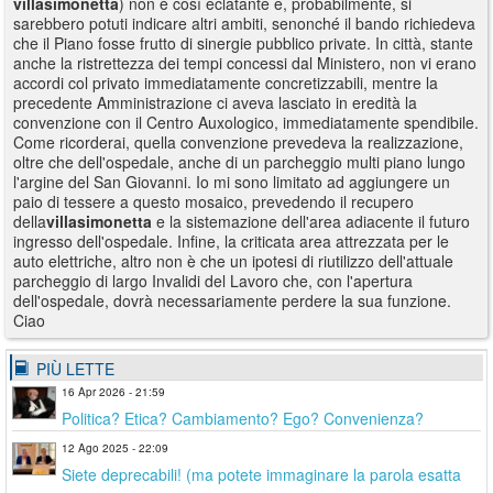
villasimonetta
) non è così eclatante e, probabilmente, si
sarebbero potuti indicare altri ambiti, senonché il bando richiedeva
che il Piano fosse frutto di sinergie pubblico private. In città, stante
anche la ristrettezza dei tempi concessi dal Ministero, non vi erano
accordi col privato immediatamente concretizzabili, mentre la
precedente Amministrazione ci aveva lasciato in eredità la
convenzione con il Centro Auxologico, immediatamente spendibile.
Come ricorderai, quella convenzione prevedeva la realizzazione,
oltre che dell'ospedale, anche di un parcheggio multi piano lungo
l'argine del San Giovanni. Io mi sono limitato ad aggiungere un
paio di tessere a questo mosaico, prevedendo il recupero
della
villasimonetta
e la sistemazione dell'area adiacente il futuro
ingresso dell'ospedale. Infine, la criticata area attrezzata per le
auto elettriche, altro non è che un ipotesi di riutilizzo dell'attuale
parcheggio di largo Invalidi del Lavoro che, con l'apertura
dell'ospedale, dovrà necessariamente perdere la sua funzione.
Ciao
PIÙ LETTE
16 Apr 2026 - 21:59
Politica? Etica? Cambiamento? Ego? Convenienza?
12 Ago 2025 - 22:09
Siete deprecabili! (ma potete immaginare la parola esatta