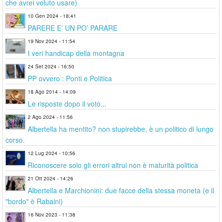
che avrei voluto usare)
10 Gen 2024 - 18:41
PARERE E’ UN PO’ PARARE
19 Nov 2024 - 11:54
I veri handicap della montagna
24 Set 2024 - 16:50
PP ovvero : Ponti e Politica
18 Ago 2014 - 14:09
Le risposte dopo il voto...
2 Ago 2024 - 11:56
Albertella ha mentito? non stupirebbe, è un politico di lungo
corso.
12 Lug 2024 - 10:56
Riconoscere solo gli errori altrui non è maturità politica
21 Ott 2024 - 14:26
Albertella e Marchionini: due facce della stessa moneta (e il
"bordo" è Rabaini)
16 Nov 2023 - 11:38