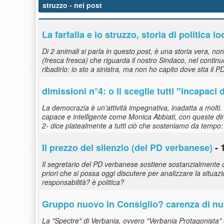
struzzo
- nei post
La farfalla e lo
struzzo
, storia di politica lo
Di 2 animali si parla in questo post, è una storia vera,
(fresca fresca) che riguarda il nostro Sindaco, nel contin
ribadirlo: io sto a sinistra, ma non ho capito dove stia il P
dimissioni n°4: o li sceglie tutti "incapaci 
La democrazia è un'attività impegnativa, inadatta a molti. 
capace e intelligente come Monica Abbiati, con queste dimi
2- dice platealmente a tutti ciò che sosteniamo da tempo:
Il prezzo del silenzio (del PD verbanese)
- 
Il segretario del PD verbanese sostiene sostanzialmente c
priori che si possa oggi discutere per analizzare la situa
responsabilità? è politica?
Gruppo nuovo in Consiglio? carenza di num
La "Spectre" di Verbania, ovvero "Verbania Protagonista" 