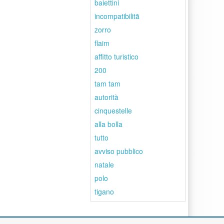
baiettini
incompatibilitã
zorro
flaim
affitto turistico
200
tam tam
autorità
cinquestelle
alla bolla
tutto
avviso pubblico
natale
polo
tigano