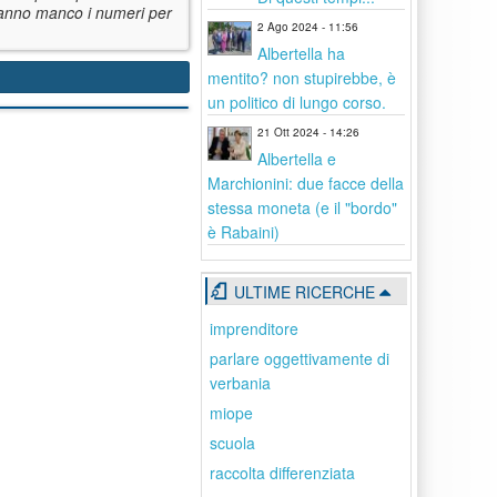
 hanno manco i numeri per
2 Ago 2024 - 11:56
Albertella ha
mentito? non stupirebbe, è
un politico di lungo corso.
21 Ott 2024 - 14:26
Albertella e
Marchionini: due facce della
stessa moneta (e il "bordo"
è Rabaini)
ULTIME RICERCHE
imprenditore
parlare oggettivamente di
verbania
miope
scuola
raccolta differenziata