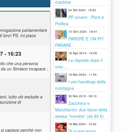
machine
24 Set 2024 - 16:50
PP ovvero : Ponti e
Politica
nterrogazione parlamentare
10 Gen 2024 - 18:41
i loro! PS, mi piace
PARERE E’ UN PO’
PARARE
7 - 16:23
18 Ago 2014 - 14:09
Le risposte dopo il
 fatto che una persona
voto...
ta da un Sindaco incapace ;
19 Nov 2024 - 11:54
I veri handicap della
montagna
ni, tutto ciò esclude a
30 Nov 2015 - 09:13
ssunzione di
Zacchera e
Marchionini: due facce della
stessa "moneta" (da 80 €)
19 Mar 2024 - 13:40
n si capisce perchè non
Di questi tempi...