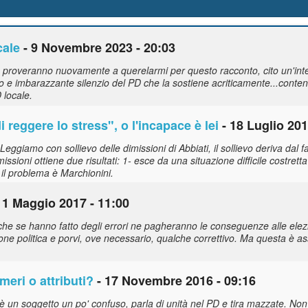
cale
- 9 Novembre 2023 - 20:03
 non proveranno nuovamente a querelarmi per questo racconto, cito un'i
uo e imbarazzante silenzio del PD che la sostiene acriticamente...content
D locale.
di reggere lo stress", o l'incapace è lei
- 18 Luglio 201
Leggiamo con sollievo delle dimissioni di Abbiati, il sollievo deriva dal
ssioni ottiene due risultati: 1- esce da una situazione difficile costret
 il problema è Marchionini.
11 Maggio 2017 - 11:00
he se hanno fatto degli errori ne pagheranno le conseguenze alle elezio
zione politica e porvi, ove necessario, qualche correttivo. Ma questa è a
eri o attributi?
- 17 Novembre 2016 - 09:16
è un soggetto un po' confuso, parla di unità nel PD e tira mazzate. No