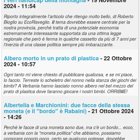
2024 - 11:54
Riporto integralmente l'articolo che ritengo molto bello, di Roberto
Bioglio su EcoRisveglio.
il
tema dovrebbe essere centrale per la
nostra provincia, perchè tratta di una potenziale economia
estremamente interessante supportata da una ottima legge
regionale che però è ferma in qualche cassetto da più di 7 anni per
l'inerzia di una classe politica sempre più imbarazzante.
Albero morto in un prato di plastica
- 22 Ottobre
2024 - 10:57
Ogni tanto mi viene chiesto di pubblicare qualcosa, e se mi piace,
lo faccio. Terreste lo scheletro del nonno nella stanza dei giochi dei
bimbi? A Verbania hanno lasciato nonno albero nel bel mezzo del
prato di plastica dove faranno giocare i nostri bimbi. ORRIB
il
E!
Albertella e Marchionini: due facce della stessa
moneta (e
il
"bordo" è Rabaini)
- 21 Ottobre 2024
- 14:26
Perchè le facce di una moneta sono due, ma c'è un bordo... ecco,
a verbania con la "moneta politica" che abbiamo, possiamo
comprare proprio poco, certo se qualcuno potesse, dovrebbe