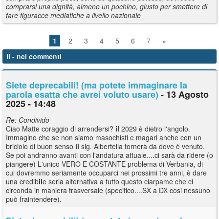
comprarsi una dignità, almeno un pochino, giusto per smettere di
fare figuracce mediatiche a livello nazionale
1
2
3
4
5
6
7
»
il
- nei commenti
Siete deprecabili! (ma potete immaginare la
parola esatta che avrei voluto usare)
- 13 Agosto
2025 - 14:48
Re: Condivido
Ciao Matte coraggio di arrendersi?
il
2029 è dietro l'angolo.
Immagino che se non siamo masochisti e magari anche con un
briciolo di buon senso
il
sig. Albertella tornerà da dove è venuto.
Se poi andranno avanti con l'andatura attuale....ci sarà da ridere (o
piangere) L'unico VERO E COSTANTE problema di Verbania, di
cui dovremmo seriamente occuparci nei prossimi tre anni, è dare
una credib
il
e seria alternativa a tutto questo ciarpame che ci
circonda in maniera trasversale (specifico....SX a DX cosi nessuno
può fraintendere).