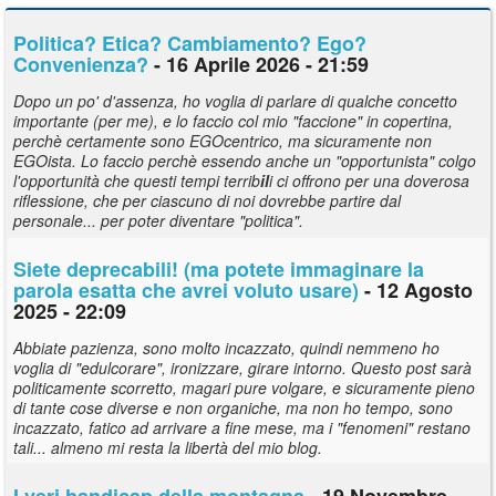
Politica? Etica? Cambiamento? Ego?
Convenienza?
- 16 Aprile 2026 - 21:59
Dopo un po' d'assenza, ho voglia di parlare di qualche concetto
importante (per me), e lo faccio col mio "faccione" in copertina,
perchè certamente sono EGOcentrico, ma sicuramente non
EGOista. Lo faccio perchè essendo anche un "opportunista" colgo
l'opportunità che questi tempi terrib
il
i ci offrono per una doverosa
riflessione, che per ciascuno di noi dovrebbe partire dal
personale... per poter diventare "politica".
Siete deprecab
il
i! (ma potete immaginare la
parola esatta che avrei voluto usare)
- 12 Agosto
2025 - 22:09
Abbiate pazienza, sono molto incazzato, quindi nemmeno ho
voglia di "edulcorare", ironizzare, girare intorno. Questo post sarà
politicamente scorretto, magari pure volgare, e sicuramente pieno
di tante cose diverse e non organiche, ma non ho tempo, sono
incazzato, fatico ad arrivare a fine mese, ma i "fenomeni" restano
tali... almeno mi resta la libertà del mio blog.
I veri handicap della montagna
- 19 Novembre