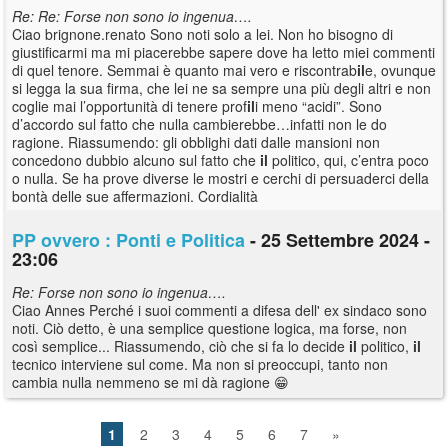
Re: Re: Forse non sono io ingenua….
Ciao brignone.renato Sono noti solo a lei. Non ho bisogno di
giustificarmi ma mi piacerebbe sapere dove ha letto miei commenti
di quel tenore. Semmai è quanto mai vero e riscontrab
il
e, ovunque
si legga la sua firma, che lei ne sa sempre una più degli altri e non
coglie mai l’opportunità di tenere prof
il
i meno “acidi”. Sono
d’accordo sul fatto che nulla cambierebbe…infatti non le do
ragione. Riassumendo: gli obblighi dati dalle mansioni non
concedono dubbio alcuno sul fatto che
il
politico, qui, c’entra poco
o nulla. Se ha prove diverse le mostri e cerchi di persuaderci della
bontà delle sue affermazioni. Cordialità
PP ovvero : Ponti e Politica
- 25 Settembre 2024 -
23:06
Re: Forse non sono io ingenua….
Ciao Annes Perché i suoi commenti a difesa dell' ex sindaco sono
noti. Ciò detto, è una semplice questione logica, ma forse, non
così semplice... Riassumendo, ciò che si fa lo decide
il
politico,
il
tecnico interviene sul come. Ma non si preoccupi, tanto non
cambia nulla nemmeno se mi dà ragione 😁
1
2
3
4
5
6
7
»