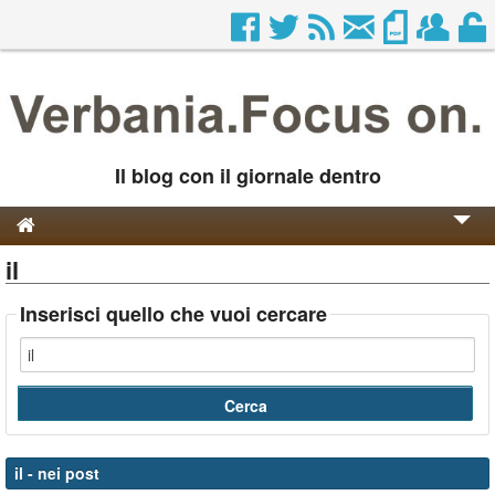
Il blog con il giornale dentro
il
Genesi e Storia
Contatti
Inserisci quello che vuoi cercare
il
- nei post