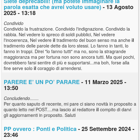
Siete deprecabili! (ma potete immaginare la
parola esatta che avrei voluto usare)
- 13 Agosto
2025 - 13:18
Condivido
Condivido la frustrazione. Condivido l'indignazione. Condivido la
rabbia. Nel vedere lo spreco di soldi pubblici, Nel vedere
l'incoerenza, Nel vedere
il
tradimento del buon senso ma anche
il
tradimento delle parole dette da loro stessi. Lo fanno in tanti, lo
fanno in troppi. Direi "lo fanno tutti" ma no, sono la stragrande
maggioranza ma per fortuna non sono ancora tutti. Ma quei pochi,
dovrebbero farsi sentire di più e supportarsi...ma boh, forse alla
fine serve solo
il
coraggio di arrendersi.
PARERE E’ UN PO’ PARARE
- 11 Marzo 2025 -
13:50
Concludendo.......
Per quanto saputo di recente, mi pare ci siano novità in proposito a
quanto letto nel POST....ma lascio al redattore
il
compito di darvi
gli aggiornamenti in proposito. Saluti
PP ovvero : Ponti e Politica
- 25 Settembre 2024 -
23:46