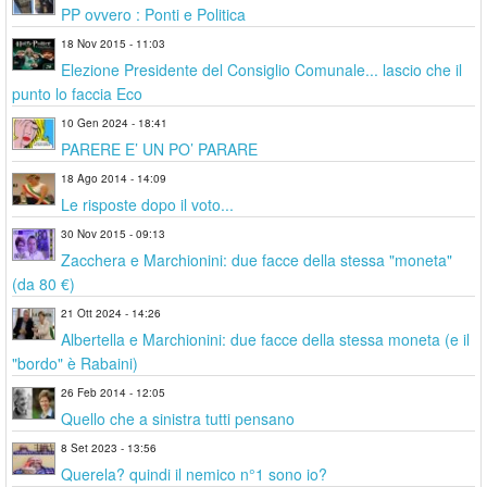
PP ovvero : Ponti e Politica
18 Nov 2015 - 11:03
Elezione Presidente del Consiglio Comunale... lascio che il
punto lo faccia Eco
10 Gen 2024 - 18:41
PARERE E’ UN PO’ PARARE
18 Ago 2014 - 14:09
Le risposte dopo il voto...
30 Nov 2015 - 09:13
Zacchera e Marchionini: due facce della stessa "moneta"
(da 80 €)
21 Ott 2024 - 14:26
Albertella e Marchionini: due facce della stessa moneta (e il
"bordo" è Rabaini)
26 Feb 2014 - 12:05
Quello che a sinistra tutti pensano
8 Set 2023 - 13:56
Querela? quindi il nemico n°1 sono io?