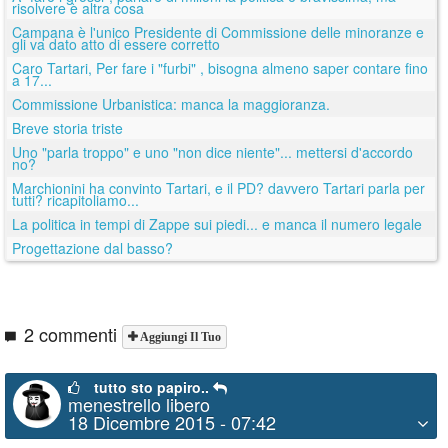
risolvere è altra cosa
Campana è l'unico Presidente di Commissione delle minoranze e
gli va dato atto di essere corretto
Caro Tartari, Per fare i "furbi" , bisogna almeno saper contare fino
a 17...
Commissione Urbanistica: manca la maggioranza.
Breve storia triste
Uno "parla troppo" e uno "non dice niente"... mettersi d'accordo
no?
Marchionini ha convinto Tartari, e il PD? davvero Tartari parla per
tutti? ricapitoliamo...
La politica in tempi di Zappe sui piedi... e manca il numero legale
Progettazione dal basso?
2 commenti
Aggiungi Il Tuo
tutto sto papiro..
menestrello libero
18 Dicembre 2015 - 07:42