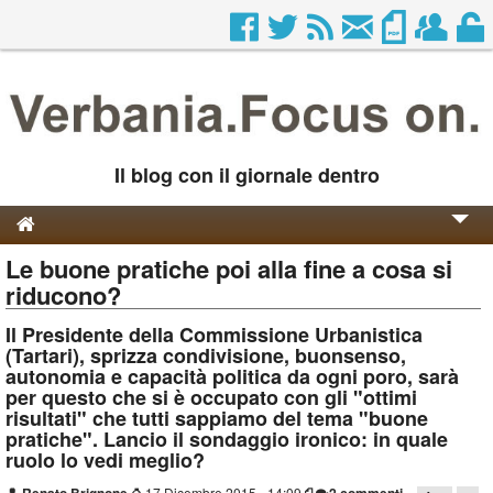
Il blog con il giornale dentro
Le buone pratiche poi alla fine a cosa si
Genesi e Storia
riducono?
Contatti
Il Presidente della Commissione Urbanistica
(Tartari), sprizza condivisione, buonsenso,
autonomia e capacità politica da ogni poro, sarà
per questo che si è occupato con gli "ottimi
risultati" che tutti sappiamo del tema "buone
pratiche". Lancio il sondaggio ironico: in quale
ruolo lo vedi meglio?
⌚
17 Dicembre 2015 - 14:09