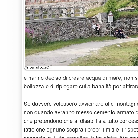
e hanno deciso di creare acqua di mare, non si s
bellezza e di ripiegare sulla banalità per attira
Se davvero volessero avvicinare alle montagne , 
non quando avranno messo cemento armato dappe
che pretendono che ai disabili sia tutto concess
fatto che ognuno scopra i propri limiti e li risp
accessibile, tutto semplice, tutto piatto. Ma ca