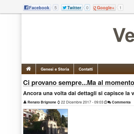
Facebook
5
Twitter
0
Google+
1
Genesi e Storia
Contatti
Ci provano sempre...Ma al momen
Ancora una volta dai dettagli si capisce la v
👤
Renato Brignone
⌚
22 Dicembre 2017 - 09:03
Commenta