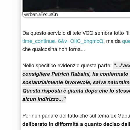
Da questo servizio di tele VCO sembra totto "li
time_continue=6&v=OlIC_bhqmcQ
, ma da
que
che qualcosina non torna...
Nello specifico evidenzio questa parte:
"...l’a
consigliere Patrich Rabaini, ha confermato 
sostanzialmente favorevole, salva naturalme
Questa risposta è giunta dopo che lo stes
alcun indirizzo..."
Per non parlare del fatto che sul tema ex Gabu
deliberato in difformità a quanto deciso d