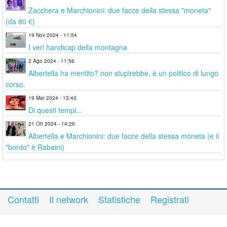
Zacchera e Marchionini: due facce della stessa "moneta"
(da 80 €)
19 Nov 2024 - 11:54
I veri handicap della montagna
2 Ago 2024 - 11:56
Albertella ha mentito? non stupirebbe, è un politico di lungo
corso.
19 Mar 2024 - 13:40
Di questi tempi...
21 Ott 2024 - 14:26
Albertella e Marchionini: due facce della stessa moneta (e il
"bordo" è Rabaini)
Contatti
Il network
Statistiche
Registrati
Accedi