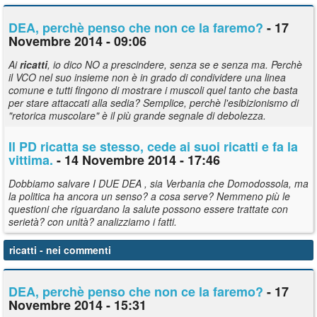
DEA, perchè penso che non ce la faremo?
- 17
Novembre 2014 - 09:06
Ai
ricatti
, io dico NO a prescindere, senza se e senza ma. Perchè
il VCO nel suo insieme non è in grado di condividere una linea
comune e tutti fingono di mostrare i muscoli quel tanto che basta
per stare attaccati alla sedia? Semplice, perchè l'esibizionismo di
"retorica muscolare" è il più grande segnale di debolezza.
Il PD ricatta se stesso, cede ai suoi
ricatti
e fa la
vittima.
- 14 Novembre 2014 - 17:46
Dobbiamo salvare I DUE DEA , sia Verbania che Domodossola, ma
la politica ha ancora un senso? a cosa serve? Nemmeno più le
questioni che riguardano la salute possono essere trattate con
serietà? con unità? analizziamo i fatti.
ricatti
- nei commenti
DEA, perchè penso che non ce la faremo?
- 17
Novembre 2014 - 15:31