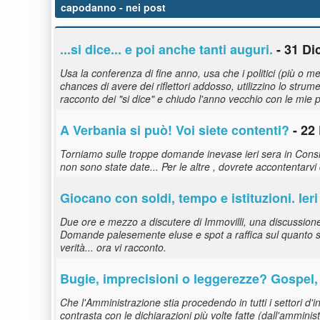
capodanno
- nei post
...si dice... e poi anche tanti auguri.
- 31 Di
Usa la conferenza di fine anno, usa che i politici (più o
chances di avere dei riflettori addosso, utilizzino lo strum
racconto dei "si dice" e chiudo l'anno vecchio con le mie 
A Verbania si può! Voi siete contenti?
- 22
Torniamo sulle troppe domande inevase ieri sera in Consi
non sono state date... Per le altre , dovrete accontentarvi
Giocano con soldi, tempo e istituzioni. I
Due ore e mezzo a discutere di Immovilli, una discussione 
Domande palesemente eluse e spot a raffica sul quanto sian
verità... ora vi racconto.
Bugie, imprecisioni o leggerezze? Gospel, 
Che l'Amministrazione stia procedendo in tutti i settori 
contrasta con le dichiarazioni più volte fatte (dall'ammi