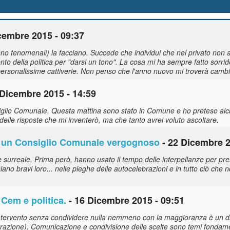
cembre 2015 - 09:37
 meno fenomenali) la facciano. Succede che individui che nel privato non
ento della politica per "darsi un tono". La cosa mi ha sempre fatto sorride
personalissime cattiverie. Non penso che l'anno nuovo mi troverà cambiat
 Dicembre 2015 - 14:59
glio Comunale. Questa mattina sono stato in Comune e ho preteso alcun
 delle risposte che mi inventerò, ma che tanto avrei voluto ascoltare.
eri un Consiglio Comunale vergognoso
- 22 Dicembre 2
surreale. Prima però, hanno usato il tempo delle interpellanze per prend
o bravi loro... nelle pieghe delle autocelebrazioni e in tutto ciò che no
Cem e politica.
- 16 Dicembre 2015 - 09:51
d'intervento senza condividere nulla nemmeno con la maggioranza è un d
nistrazione). Comunicazione e condivisione delle scelte sono temi fond