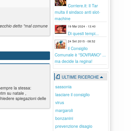
Corriere.it: Il Tar
multa il sindaco anti slot-
machine
 vecchio detto "mal comune
19 Mar 2024 - 13:40
Di questi tempi...
24 Set 2015 - 08:52
il Consiglio
Comunale è "SOVRANO" ...
ma decide la regina!
ULTIME RICERCHE
sassonia
 sempre la stessa:
tm su natale ,
lasciare il consiglio
chiedere spiegazioni delle
virus
margaroli
bonzanini
prevenzione disagio