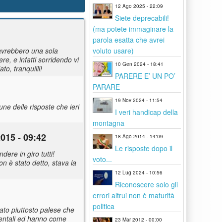
12 Ago 2025 - 22:09
Siete deprecabili!
(ma potete immaginare la
parola esatta che avrei
voluto usare)
 avrebbero una sola
re, e infatti sorridendo vi
10 Gen 2024 - 18:41
o, tranquilli!
PARERE E’ UN PO’
PARARE
19 Nov 2024 - 11:54
e delle risposte che ieri
I veri handicap della
montagna
015 - 09:42
18 Ago 2014 - 14:09
Le risposte dopo il
ere in giro tutti!
voto...
n è stato detto, stava la
12 Lug 2024 - 10:56
Riconoscere solo gli
errori altrui non è maturità
politica
ato piuttosto palese che
amentali ed hanno come
23 Mar 2012 - 00:00