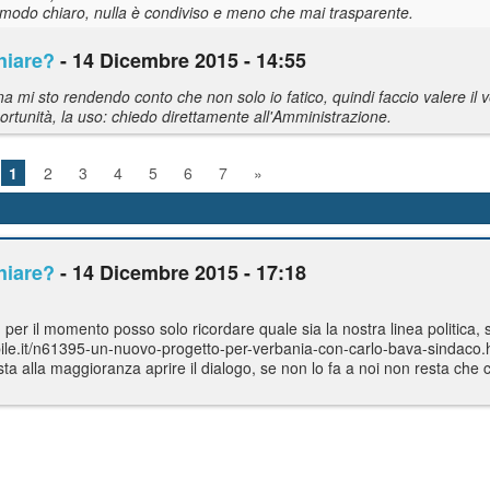
 modo chiaro, nulla è condiviso e meno che mai trasparente.
hiare?
- 14 Dicembre 2015 - 14:55
a mi sto rendendo conto che non solo io fatico, quindi faccio valere il
rtunità, la uso: chiedo direttamente all'Amministrazione.
1
2
3
4
5
6
7
»
hiare?
- 14 Dicembre 2015 - 17:18
 per il momento posso solo ricordare quale sia la nostra linea politica,
ile.it/n61395-un-nuovo-progetto-per-verbania-con-carlo-bava-sindaco.h
 sta alla maggioranza aprire il dialogo, se non lo fa a noi non resta che 