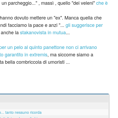
n parcheggio..." , massì , quello "dei veleni"
che è
o hanno dovuto mettere un "ex". Manca quella che
indi facciamo la pace e anzi "...
gli suggerisce per
 e anche la
stakanovista in mutua
...
per un pelo al quinto panettone non ci arrivano
o garantito in extremis
, ma siccome siamo a
a bella combriccola di umoristi ...
... tanto nessuno ricorda