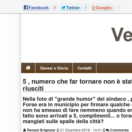
Facebook
5
Twitter
0
Google+
1
Genesi e Storia
Contatti
5 , numero che far tornare non è st
riusciti
Nella foto di "grande humor" del sindaco , 
Forse era in municipio per firmare qualche 
non ha smesso di fare nemmeno quando era a
fatto sono arrivati a 5, complimenti... o for
mangiati sulle spalle della città?
👤
Renato Brignone
⌚
21 Dicembre 2018 - 14:41
Commenta