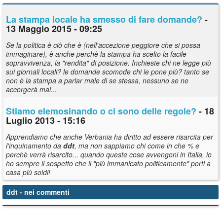
La stampa locale ha smesso di fare domande?
-
13 Maggio 2015 - 09:25
Se la politica è ciò che è (nell'accezione peggiore che si possa
immaginare), è anche perchè la stampa ha scelto la facile
sopravvivenza, la "rendita" di posizione. Inchieste chi ne legge più
sui giornali locali? le domande scomode chi le pone più? tanto se
non è la stampa a parlar male di se stessa, nessuno se ne
accorgerà mai...
Stiamo elemosinando o ci sono delle regole?
- 18
Luglio 2013 - 15:16
Apprendiamo che anche Verbania ha diritto ad essere risarcita per
l'inquinamento da
ddt
, ma non sappiamo chi come in che % e
perchè verrà risarcito... quando queste cose avvengoni in Italia, io
ho sempre il sospetto che il "più immanicato politicamente" porti a
casa più soldi!
ddt
- nei commenti