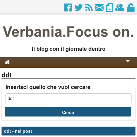
Il blog con il giornale dentro
ddt
Genesi e Storia
Contatti
Inserisci quello che vuoi cercare
ddt
- nei post