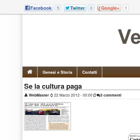
Facebook
5
Twitter
0
Google+
1
Genesi e Storia
Contatti
Se la cultura paga
👤
WebMaster
⌚
22 Marzo 2012 - 00:00
3 commenti