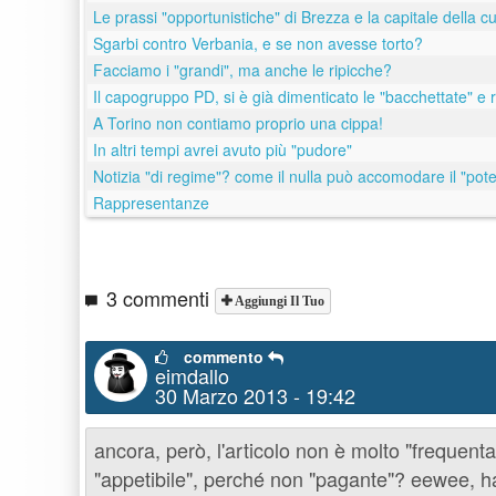
Le prassi "opportunistiche" di Brezza e la capitale della cul
Sgarbi contro Verbania, e se non avesse torto?
Facciamo i "grandi", ma anche le ripicche?
Il capogruppo PD, si è già dimenticato le "bacchettate" e r
A Torino non contiamo proprio una cippa!
In altri tempi avrei avuto più "pudore"
Notizia "di regime"? come il nulla può accomodare il "po
Rappresentanze
3 commenti
Aggiungi Il Tuo
commento
eimdallo
30 Marzo 2013 - 19:42
ancora, però, l'articolo non è molto "frequen
"appetibile", perché non "pagante"? eewee, ha