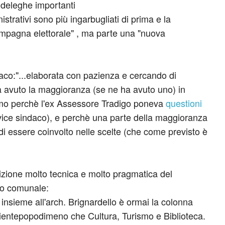
deleghe importanti
strativi sono più ingarbugliati di prima e la
ampagna elettorale" , ma parte una "nuova
ndaco:"...elaborata con pazienza e cercando di
vrà avuto la maggioranza (se ne ha avuto uno) in
iamo perchè l'ex Assessore Tradigo poneva
questioni
al vice sindaco), e perchè una parte della maggioranza
di essere coinvolto nelle scelte (che come previsto è
izione molto tecnica e molto pragmatica del
rio comunale:
 insieme all'arch. Brignardello è ormai la colonna
 nientepopodimeno che Cultura, Turismo e Biblioteca.