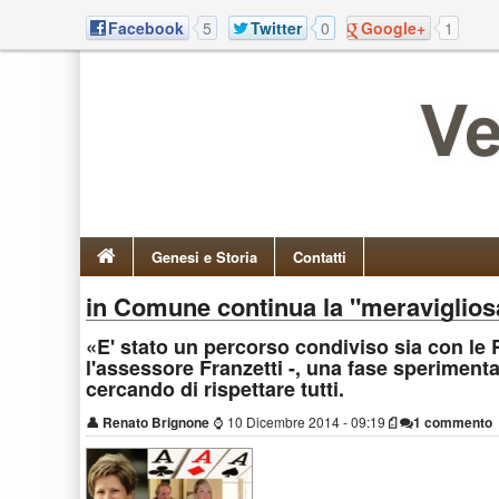
Facebook
5
Twitter
0
Google+
1
Genesi e Storia
Contatti
in Comune continua la "meravigliosa
«E' stato un percorso condiviso sia con le 
l'assessore Franzetti -, una fase speriment
cercando di rispettare tutti.
👤
Renato Brignone
⌚
10 Dicembre 2014 - 09:19
1 commento