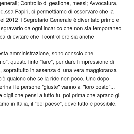
nerali; Controllo di gestione, messi; Avvocatura,
la d.ssa Papiri, ci permettiamo di osservare che la
el 2012 il Segretario Generale è diventato primo e
a sgravarlo da ogni incarico che non sia temporaneo
ca di evitare che il controllore sia anche
esta amministrazione, sono conscio che
o", questo finto "fare", per dare l'impressione di
do, soprattutto in assenza di una vera maggioranza
ò c'è qualcno che se la ride non poco. Uno dopo
nterinali le persone "giuste" vanno al "loro posto"...
e digli che pensi a tutto tu, poi prima che aprano gli
mo in Italia, il "bel paese", dove tutto è possibile.