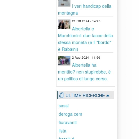
I veri handicap della
montagna
21 Ott 2024 - 14:26
Albertella e
Marchionini: due facce della
stessa moneta (e il "bordo"
è Rabaini)
2 Ago 2024 - 11:56
Albertella ha
mentito? non stupirebbe, è
un politico di lungo corso.
ULTIME RICERCHE
sassi
deroga cem
fioravanti
lista