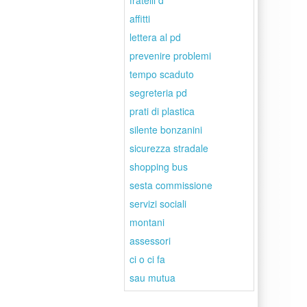
fratelli d
affitti
lettera al pd
prevenire problemi
tempo scaduto
segreteria pd
prati di plastica
silente bonzanini
sicurezza stradale
shopping bus
sesta commissione
servizi sociali
montani
assessori
ci o ci fa
sau mutua