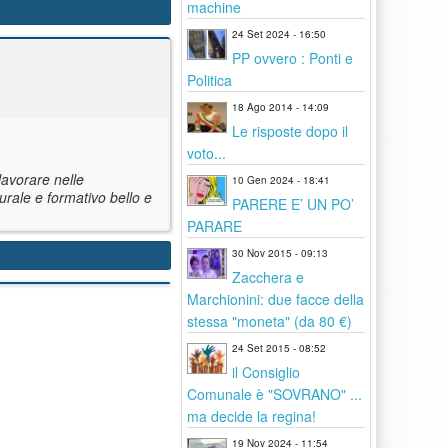
machine
24 Set 2024 - 16:50
PP ovvero : Ponti e
Politica
18 Ago 2014 - 14:09
Le risposte dopo il
voto...
lavorare nelle
10 Gen 2024 - 18:41
urale e formativo bello e
PARERE E’ UN PO’
PARARE
30 Nov 2015 - 09:13
Zacchera e
Marchionini: due facce della
stessa "moneta" (da 80 €)
24 Set 2015 - 08:52
il Consiglio
Comunale è "SOVRANO" ...
ma decide la regina!
19 Nov 2024 - 11:54