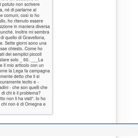
i potuto non scrivere
a, né di parlarne al
he comuni, così io ho
allo, ho ritenuto essere
sizione in maniera diversa
lcunché. Inoltre mi sembra
di quello di Gravellona,
ce. Sette giorni sono una
vesse chiesto. Come ho
ti dei semplici piccoli
stare solo _ 60. ___La
 il mio articolo con un
a come la Lega fa campagna
mente detto che li si
icuramente lecito e -
adini - che son quelli che
, di chi è il problema?
o non li ha visti". Io ho
er chi non è di Omegna e