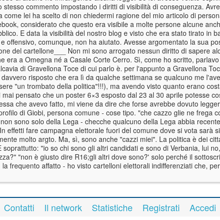
 stesso commento impostando i diritti di visibilità di conseguenza. Avre
a come lei ha scelto di non chiedermi ragione del mio articolo di person
cebook, considerato che questo era visibile a molte persone alcune anc
ico. E data la visibilità del nostro blog e visto che era stato tirato in b
sivo e offensivo, comunque, non ha aiutato. Avesse argomentato la sua po
ione del cartellone___ Non mi sono arrogato nessun diritto di sapere a
che era a Omegna né a Casale Corte Cerro. Sì, come ho scritto, parlavo 
alcavia di Gravellona Toce di cui parlo è. per l'appunto a Gravellona To
vrei davvero risposto che era lì da qualche settimana se qualcuno me l'a
ssere "un trombato della politica"!!!), ma avendo visto quanto erano costa
 mai pensato che un poster 6×3 esposto dal 23 al 30 aprile potesse co
essa che avevo fatto, mi viene da dire che forse avrebbe dovuto leggere
 profilo di Giobi, persona comune - cose tipo. "che cazzo glie ne freg
Lega non sono solo della Lega - checche qualcuno della Lega abbia recente
 In effetti fare campagna elettorale fuori del comune dove si vota sarà s
mente molto argto. Ma, sì, sono anche "cazzi miei". La politica è dei citt
soprattutto: "io so chi sono gli altri candidati e sono di Verbania, lui no
?" "non è giusto dire R16;gli altri dove sono?' solo perché il sottoscritt
frequento affatto - ho visto cartelloni elettorali indifferenziati che, p
Contatti
Il network
Statistiche
Registrati
Accedi