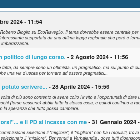
re 2024 - 11:54
i Roberto Bioglio su EcoRisveglio. Il tema dovrebbe essere centrale per 
nteressante supportata da una ottima legge regionale che però è ferm
iù imbarazzante.
 politico di lungo corso.
- 2 Agosto 2024 - 11:56
o fatta, da sempre sono un ottimista, un pragmatico, ma sul punto di cu
rebbe una via d'uscita per tornare ad essere pragmatici...
 potuto scrivere...
- 28 Aprile 2024 - 15:56
a volta di più sono contento di avere colto l'invito e l'opportunità di da
 pochi (forse nessuno) abbia fatto la stessa cosa, e quindi continuo a ra
on la speranza che tutto possa cambiare.
corsi"... e il PD si incaxxa con me
- 31 Gennaio 2024 -
missione selezione il "migliore", il "migliore" non ha i requisiti, trovo
lezionato il "migliore". Benvenuti a Verbalandia , dove tutti digeriscono