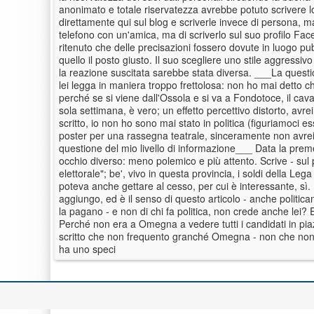
anonimato e totale riservatezza avrebbe potuto scrivere lo
direttamente qui sul blog e scriverle invece di persona, m
telefono con un'amica, ma di scriverlo sul suo profilo Fa
ritenuto che delle precisazioni fossero dovute in luogo pubbl
quello il posto giusto. Il suo scegliere uno stile aggres
la reazione suscitata sarebbe stata diversa. ___La quest
lei legga in maniera troppo frettolosa: non ho mai detto 
perché se si viene dall'Ossola e si va a Fondotoce, il cav
sola settimana, è vero; un effetto percettivo distorto, a
scritto, io non ho sono mai stato in politica (figuriamoci e
poster per una rassegna teatrale, sinceramente non avrei
questione del mio livello di informazione___ Data la prem
occhio diverso: meno polemico e più attento. Scrive - sul
elettorale"; be', vivo in questa provincia, i soldi della 
poteva anche gettare al cesso, per cui è interessante, sì.
aggiungo, ed è il senso di questo articolo - anche politica
la pagano - e non di chi fa politica, non crede anche lei? E 
Perché non era a Omegna a vedere tutti i candidati in piazza
scritto che non frequento granché Omegna - non che non la 
ha uno speci