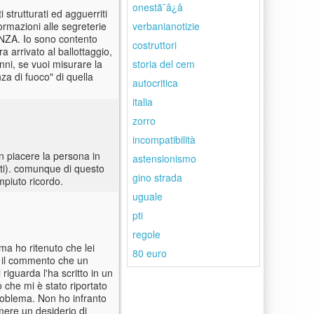
onestã¯â¿â
 strutturati ed agguerriti
verbanianotizie
rmazioni alle segreterie
RENZA. Io sono contento
costruttori
a arrivato al ballottaggio,
storia del cem
nni, se vuoi misurare la
nza di fuoco" di quella
autocritica
italia
zorro
incompatibilità
on piacere la persona in
astensionismo
eti). comunque di questo
gino strada
mpiuto ricordo.
uguale
pti
regole
ma ho ritenuto che lei
80 euro
o il commento che un
iguarda l'ha scritto in un
 che mi è stato riportato
roblema. Non ho infranto
mere un desiderio di