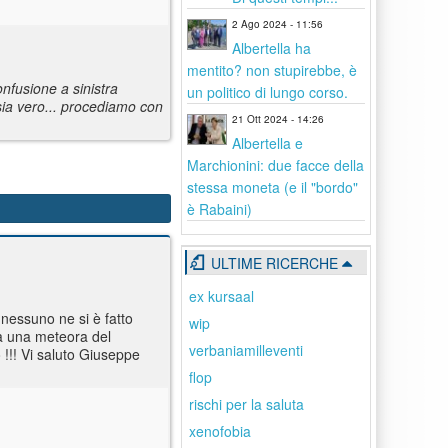
2 Ago 2024 - 11:56
Albertella ha
mentito? non stupirebbe, è
nfusione a sinistra
un politico di lungo corso.
sia vero... procediamo con
21 Ott 2024 - 14:26
Albertella e
Marchionini: due facce della
stessa moneta (e il "bordo"
è Rabaini)
ULTIME RICERCHE
ex kursaal
nessuno ne si è fatto
wip
sia una meteora del
verbaniamilleventi
 !!! Vi saluto Giuseppe
flop
rischi per la saluta
xenofobia