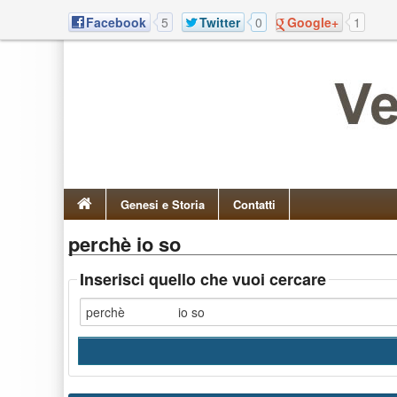
Facebook
5
Twitter
0
Google+
1
Genesi e Storia
Contatti
perchè io so
Inserisci quello che vuoi cercare