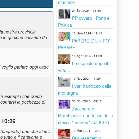
machine
24 Set 2024 - 16:50
PP ovvero : Ponti e
Politica
la nostra provincia,
10 Gen 2024 - 18:41
a in qualche cassetto da
PARERE E’ UN PO’
PARARE
18 Ago 2014 - 14:09
Le risposte dopo il
i voglio parlare oggi cade
voto...
19 Nov 2024 - 11:54
I veri handicap della
montagna
re un esempio che credo
ccontarvi le pochezze di
30 Nov 2015 - 09:13
Zacchera e
Marchionini: due facce della
 10:26
stessa "moneta" (da 80 €)
 (pagando) uno che aiuti il
19 Mar 2024 - 13:40
 tutto e il cattivone è
Di questi tempi...