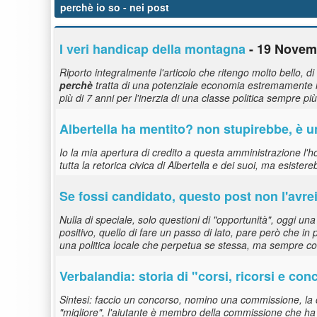
perchè io so
- nei post
I veri handicap della montagna
- 19 Novemb
Riporto integralmente l'articolo che ritengo molto bello, d
perchè
tratta di una potenziale economia estremamente i
più di 7 anni per l'inerzia di una classe politica sempre p
Albertella ha mentito? non stupirebbe, è un
Io la mia apertura di credito a questa amministrazione l'h
tutta la retorica civica di Albertella e dei suoi, ma esiste
Se fossi candidato, questo post non l'avrei
Nulla di speciale, solo questioni di "opportunità", oggi un
positivo, quello di fare un passo di lato, pare però che in
una politica locale che perpetua se stessa, ma sempre c
Verbalandia: storia di "corsi, ricorsi e con
Sintesi: faccio un concorso, nomino una commissione, la com
"migliore", l'aiutante è membro della commissione che ha se