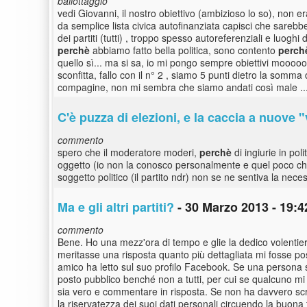
ballottaggio
vedi Giovanni, il nostro obiettivo (ambizioso lo so), non er
da semplice lista civica autofinanziata capisci che sarebb
dei partiti (tutti) , troppo spesso autoreferenziali e luo
perchè
abbiamo fatto bella politica, sono contento
perch
quello sì... ma si sa, io mi pongo sempre obiettivi mooooo
sconfitta, fallo con il n° 2 , siamo 5 punti dietro la somma 
compagine, non mi sembra che siamo andati così male ...
C'è puzza di elezioni, e la caccia a nuove "
commento
spero che il moderatore moderi,
perchè
di ingiurie in po
oggetto (io non la conosco personalmente e quel poco che
soggetto politico (il partito ndr) non se ne sentiva la ne
Ma e gli altri partiti?
- 30 Marzo 2013 - 19:4
commento
Bene. Ho una mezz'ora di tempo e glie la dedico volentier
meritasse una risposta quanto più dettagliata mi fosse po
amico ha letto sul suo profilo Facebook. Se una persona sc
posto pubblico benché non a tutti, per cui se qualcuno mi t
sia vero e commentare in risposta. Se non ha davvero scri
la riservatezza dei suoi dati personali circuendo la buon