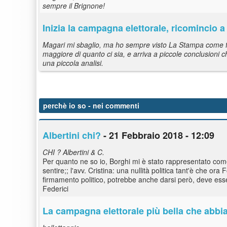
sempre il Brignone!
Inizia la campagna elettorale, ricomincio
Magari mi sbaglio, ma ho sempre visto La Stampa come fil
maggiore di quanto ci sia, e arriva a piccole conclusioni
una piccola analisi.
perchè io so
- nei commenti
Albertini chi?
- 21 Febbraio 2018 - 12:09
CHI ? Albertini & C.
Per quanto ne so io, Borghi mi è stato rappresentato come
sentire;; l'avv. Cristina: una nullità politica tant'è che or
firmamento politico, potrebbe anche darsi però, deve es
Federici
La campagna elettorale più bella che abbia