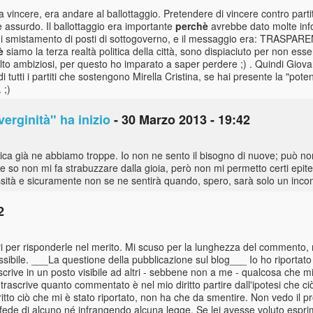
a vincere, era andare al ballottaggio. Pretendere di vincere contro partiti
e assurdo. Il ballottaggio era importante
perchè
avrebbe dato molte info
ghi di smistamento di posti di sottogoverno, e il messaggio era: TRASPA
è
siamo la terza realtà politica della città, sono dispiaciuto per non esser
lto ambiziosi, per questo ho imparato a saper perdere ;) . Quindi Giova
di tutti i partiti che sostengono Mirella Cristina, se hai presente la "pote
 ;)
verginità" ha inizio
- 30 Marzo 2013 - 19:42
litica già ne abbiamo troppe. Io non ne sento il bisogno di nuove; può n
 so non mi fa strabuzzare dalla gioia, però non mi permetto certi epit
cessità e sicuramente non se ne sentirà quando, spero, sarà solo un inco
2
i per risponderle nel merito. Mi scuso per la lunghezza del commento, 
ssibile. ___La questione della pubblicazione sul blog___ Io ho riportat
rive in un posto visibile ad altri - sebbene non a me - qualcosa che mi r
rascrive quanto commentato è nel mio diritto partire dall'ipotesi che ciò
tto ciò che mi è stato riportato, non ha che da smentire. Non vedo il p
a fede di alcuno né infrangendo alcuna legge. Se lei avesse voluto espri