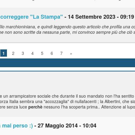
 a correggere "La Stampa"
- 14 Settembre 2023 - 09:19
o marchioniniana, e quindi leggendo questo articolo che profila una co
 che non sono scritte da nessuna parte, mi convinco sempre più che ciò 
1
2
3
4
5
6
7
»
 un arrampicatore sociale che durante il suo mandato non l'ha sentito 
a Forza Italia sembra una "accozzaglia" di nullafacenti ; la Albertini, che 
sere senza luce
perchè
nessuno l'ha scoperta prima.. Attenzione al lupo
 mai perso :)
- 27 Maggio 2014 - 10:04