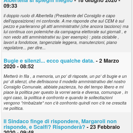
09:33
il doppio ruolo di Albertella (Presidente del Consiglio e capo
dell'opposizione) mi confonde. A me risponde che sul CEM è sul
pezzo e parleranno gli atti amministrativi (che ancora tacciono) ma
lui continua con polemiche da campagna elettorale sui giornali , e
non vedo atti amministrativi su (per esempio) : pista ciclabile ,
lavori a fondotoce, tangenziale leggera, manutenzioni, piano
regolatore... per dire...
Bugie e silenzi... ecco qualche data.
- 2 Marzo
2020 - 08:52
Metterò in fila , a memoria, un po' di risposte, un po' di bugie e un
po' di silenzi, che definiscono il modello amministrativo del nostro
Consiglio Comunale, abbiate pazienza, ho del tempo libero e mi
piace la politica per questo la vorrei seria e diversa, comunque , in
ogni caso, la politica è confronto e quando le sollecitazioni
vengono "rimbalzate" non c'è confronto quindi non c'è ne crescita
ne politica.
Il Sindaco finge di rispondere, Margaroli non
risponde, e Scalfi? Risponderà?
- 23 Febbraio
2020 - 09:48