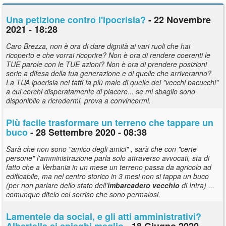
Una petizione contro l'ipocrisia?
- 22 Novembre
2021 - 18:28
Caro Brezza, non è ora di dare dignità ai vari ruoli che hai
ricoperto e che vorrai ricoprire? Non è ora di rendere coerenti le
TUE parole con le TUE azioni? Non è ora di prendere posizioni
serie a difesa della tua generazione e di quelle che arriveranno?
La TUA ipocrisia nei fatti fa più male di quelle dei "vecchi bacucchi"
a cui cerchi disperatamente di piacere... se mi sbaglio sono
disponibile a ricredermi, prova a convincermi.
Più facile trasformare un terreno che tappare un
buco
- 28 Settembre 2020 - 08:38
Sarà che non sono "amico degli amici" , sarà che con "certe
persone" l'amministrazione parla solo attraverso avvocati, sta di
fatto che a Verbania in un mese un terreno passa da agricolo ad
edificabile, ma nel centro storico in 3 mesi non si tappa un buco
(per non parlare dello stato dell'
imbarcadero
vecchio
di Intra) ...
comunque ditelo col sorriso che sono permalosi.
Lamentele da social, e gli atti amministrativi?
Albertella si spieghi meglio
- 18 Giugno 2020 -