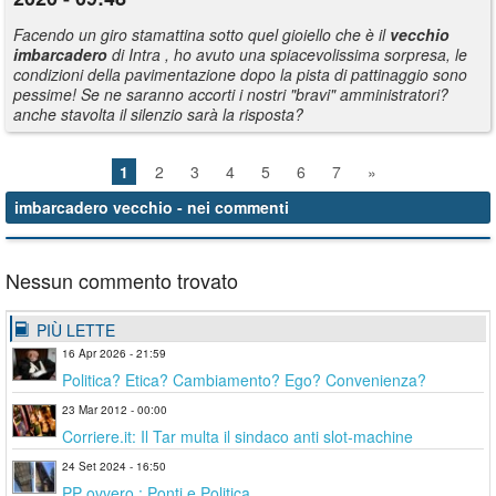
Facendo un giro stamattina sotto quel gioiello che è il
vecchio
imbarcadero
di Intra , ho avuto una spiacevolissima sorpresa, le
condizioni della pavimentazione dopo la pista di pattinaggio sono
pessime! Se ne saranno accorti i nostri "bravi" amministratori?
anche stavolta il silenzio sarà la risposta?
1
2
3
4
5
6
7
»
imbarcadero vecchio
- nei commenti
Nessun commento trovato
PIÙ LETTE
16 Apr 2026 - 21:59
Politica? Etica? Cambiamento? Ego? Convenienza?
23 Mar 2012 - 00:00
Corriere.it: Il Tar multa il sindaco anti slot-machine
24 Set 2024 - 16:50
PP ovvero : Ponti e Politica